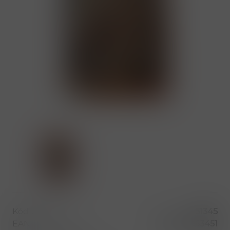
Kód produktu
51345
EAN
4820078263451