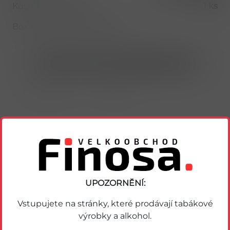
Kusů v balení (1 bal)
1 ks
Box obsahuje 20ks muffinů.
Nákup možný po přihlášení/registraci
Porovnat zboží
Soubor PDF
UPOZORNĚNÍ:
Podobné zboží
Vstupujete na stránky, které prodávají tabákové
výrobky a alkohol.