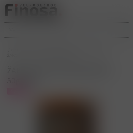
/
POTRAVINY
/
SLADKÉ POTRAVINY
/
SLADKÉ PEČIVO
/
ŽAKO MUFFINY ČOKO NÁPLŇ 50g/1Kg
ŽAKO MUFFINY ČOKO NÁPLŇ
50g/1Kg
Novinka