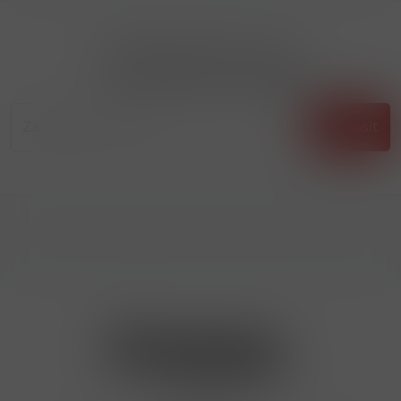
Přihlásit odběr novinek
...už vám nikdy nic neunikne!!!
Příhlásit