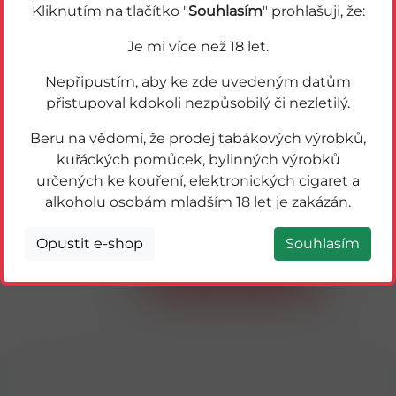
Kliknutím na tlačítko "
Souhlasím
" prohlašuji, že:
Je mi více než 18 let.
Nepřipustím, aby ke zde uvedeným datům
přistupoval kdokoli nezpůsobilý či nezletilý.
Beru na vědomí, že prodej tabákových výrobků,
kuřáckých pomůcek, bylinných výrobků
určených ke kouření, elektronických cigaret a
alkoholu osobám mladším 18 let je zakázán.
59362
7DAYS CROISSANT DOUBLE 80g KAKAO-
KOKOS
Opustit e-shop
Souhlasím
Detail