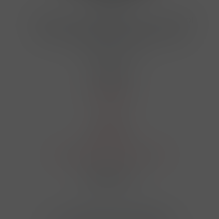
Kontakty
Hrbovická 445/54 , Ústí nad Labem 40001
724 950 448, 602 156 455, 606 400 894
finosa@finosa.cz
O nákupu
Akční leták
O nás
Kontakt
Reklamace
Obchodní podmínky a GDPR
Sledujte nás
© 2026,
Velkoobchod FINOSA s.r.o