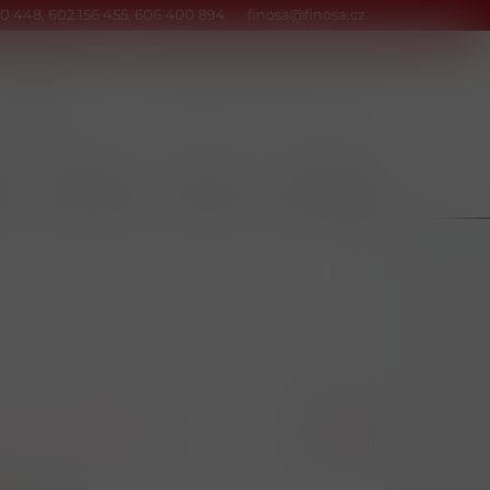
0 448, 602 156 455, 606 400 894
finosa@finosa.cz
Kontakty
Srovnání
Přihlásit
Y
POTRAVINY
NÁPOJE
DOMÁCNOST
A-Z
Kód zboží Z-A