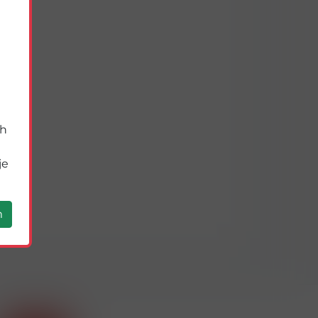
ch
je
m