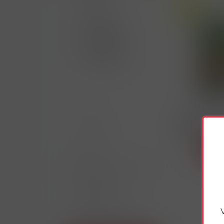
Akce
Akce
Novinka
Výprodej
Doprodej
Skladem
AKCE
36470
NUDLE RÝŽOV
NOVINKY
RICEY
CIGARETY
NAHŘÍVANÉ PRODUKTY
NIKOTINOVÉ
PRODUKTY
TABÁKY & DOUTNÍKY