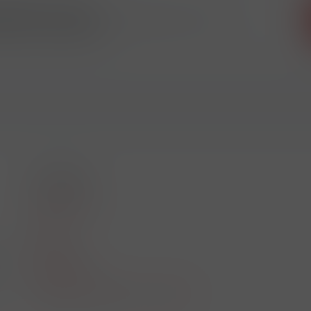
 odběr novinek
ikdy nic neunikne!!!
O nákupu
Akční leták
O nás
Kontakt
01
Reklamace
Obchodní podmínky a GDPR