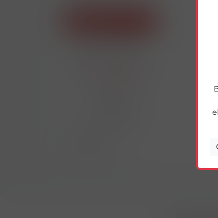
KUŘÁCKÉ POTŘEBY
POTRAVINY
DÁRKOVÉ BOXY
SLANÉ POTRAVINY
SLADKÉ POTRAVINY
SUCHÉ POTRAVINY
RÝŽE A NUDLE
B
TĚSTOVINY
POLÉVKY
e
KOŘENÍ A CUKR
DĚTSKÁ VÝŽIVA
NÁPOJE
DOMÁCNOST