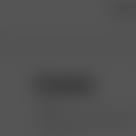
Přihlásit
...už vám n
Kontakty
Hrbovická 445/54 , Ústí nad Labem 400
724 950 448, 602 156 455, 606 400 894
finosa@finosa.cz