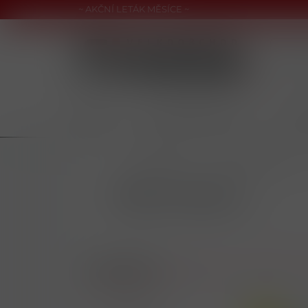
~ AKČNÍ LETÁK MĚSÍCE ~
CIGARETY
NAHŘÍVANÉ PRODUKTY
NIKOT
/
POTRAVINY
/
SUCHÉ POTRAVINY
RÝŽE A NUDLE
Doporučené
Nejlevnější
Nejdražší