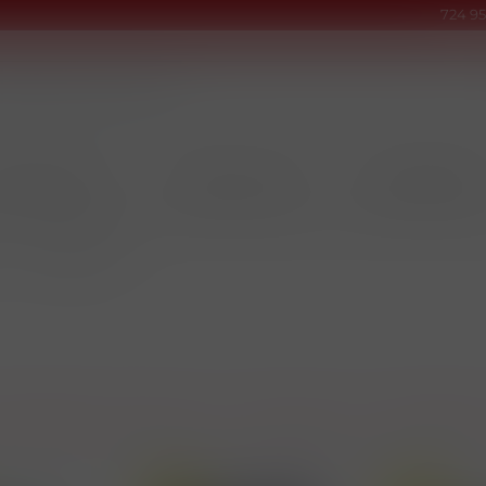
724 95
INOVÉ PRODUKTY
TABÁKY & DOUTNÍKY
KUŘÁCKÉ POTŘEB
/
RÝŽE A NUDLE
Nejnovější
Dle názvu A-Z
Dle názvu Z-A
Kód zboží 