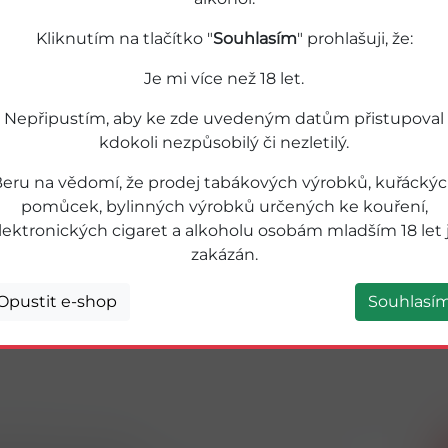
Kliknutím na tlačítko "
Souhlasím
" prohlašuji, že:
Je mi více než 18 let.
Nepřipustím, aby ke zde uvedeným datům přistupoval
kdokoli nezpůsobilý či nezletilý.
eru na vědomí, že prodej tabákových výrobků, kuřácký
pomůcek, bylinných výrobků určených ke kouření,
lektronických cigaret a alkoholu osobám mladším 18 let 
zakázán.
Opustit e-shop
Souhlasí