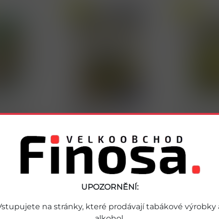
Akce
Akce
36471
36476
É 500g OH
RÝŽE 18,15 kg ST25
RÝŽE 9kg ST
PREMIUM
Detail
Detail
Strana 1/1
1
UPOZORNĚNÍ:
Vstupujete na stránky, které prodávají tabákové výrobky 
alkohol.