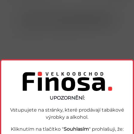
Nákup možný po přihlášení/registraci
Porovnat zboží
Soubor PDF
Podobné zboží
UPOZORNĚNÍ:
Vstupujete na stránky, které prodávají tabákové
výrobky a alkohol.
Kliknutím na tlačítko "
Souhlasím
" prohlašuji, že: