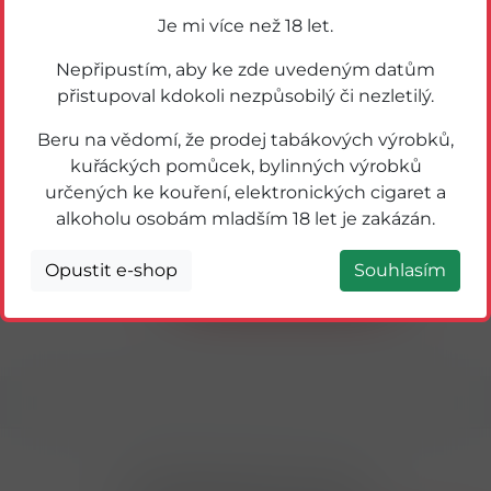
Je mi více než 18 let.
Nepřipustím, aby ke zde uvedeným datům
přistupoval kdokoli nezpůsobilý či nezletilý.
Beru na vědomí, že prodej tabákových výrobků,
kuřáckých pomůcek, bylinných výrobků
určených ke kouření, elektronických cigaret a
59362
7DAYS CROISSANT DOUBLE 80g KAKAO-
alkoholu osobám mladším 18 let je zakázán.
KOKOS
Opustit e-shop
Souhlasím
Detail