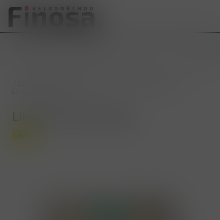
/
POTRAVINY
/
SLADKÉ POTRAVINY
/
SLADKÉ PEČIVO
/
Linecké a třené 240g
Linecké a třené 240g
Akce