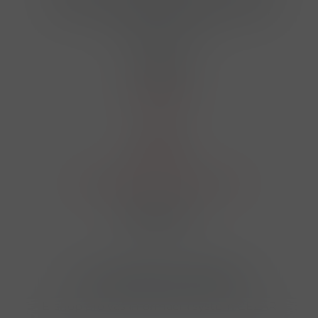
724 950 448, 602 156 455, 606 400 894
finosa@finosa.cz
O nákupu
Akční leták
O nás
Kontakt
Reklamace
Obchodní podmínky a GDPR
Sledujte nás
© 2026,
Velkoobchod FINOSA s.r.o
Upravit nastavení cookies
E-shop pro váš informační systém CÉZAR