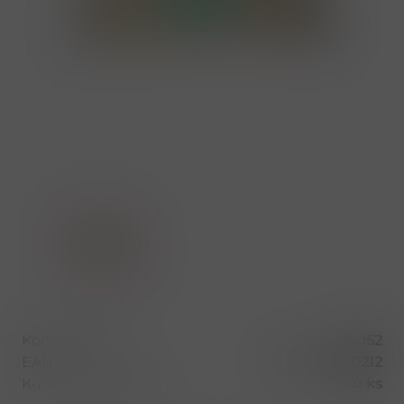
Kód produktu
35052
EAN
8594014020212
Kusů v balení (1 bal)
20 ks