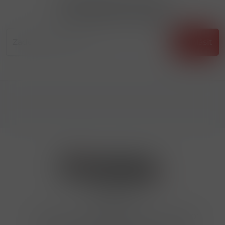
Přihlásit odběr novinek
...už vám nikdy nic neunikne!!!
Příhlásit
Kontakty
Hrbovická 445/54 , Ústí nad Labem 40001