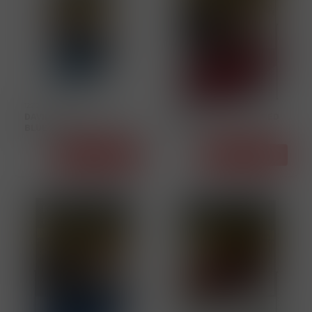
12212
12213
DAVIDOFF EVOLVED 100
DAVIDOFF EVOLVED RED
BLUE 161 U
161 U
Detail
Detail