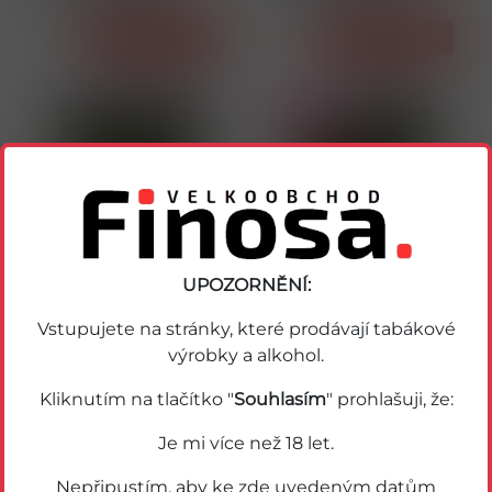
Detail
Detail
Novinka
UPOZORNĚNÍ:
Vstupujete na stránky, které prodávají tabákové
12218
12546
výrobky a alkohol.
DAVIDOFF REACH
DAVIDOFF REACH AIR
AMETHYST 159 U
MIST 159 U
Kliknutím na tlačítko "
Souhlasím
" prohlašuji, že:
Detail
Detail
Je mi více než 18 let.
Nepřipustím, aby ke zde uvedeným datům