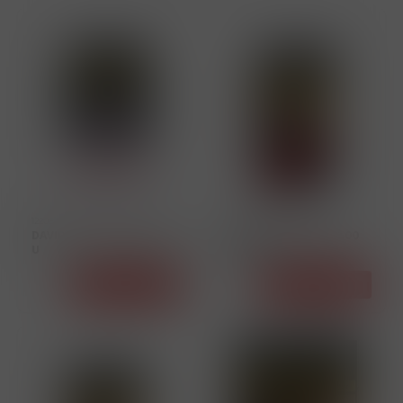
12208
12211
DAVIDOFF SSL BLUSH 185
DAVIDOFF EVOLVED 100
U
RED 161 U
Detail
Detail