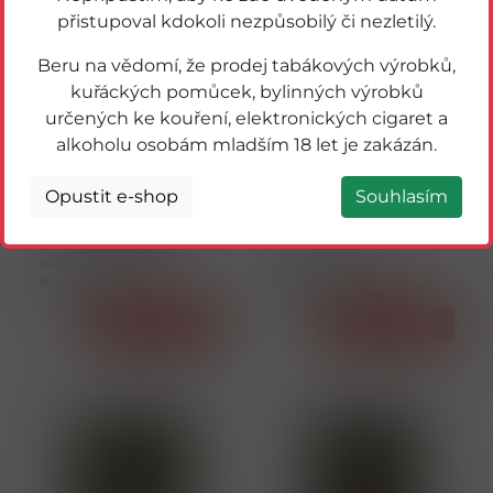
přistupoval kdokoli nezpůsobilý či nezletilý.
Beru na vědomí, že prodej tabákových výrobků,
kuřáckých pomůcek, bylinných výrobků
určených ke kouření, elektronických cigaret a
alkoholu osobám mladším 18 let je zakázán.
Opustit e-shop
Souhlasím
12571
12572
DAVIDOFF RESHAPE
DAVIDOFF RESHAPE
BLACK 175 U
WHITE 175 U
Detail
Detail