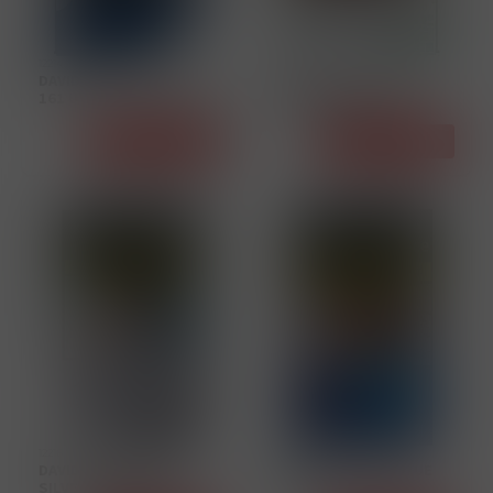
12214
12215
DAVIDOFF EVOLVED BLUE
DAVIDOFF EVOLVED
161 U
SAPPHIRE 161 U
Detail
Detail
12216
12217
DAVIDOFF EVOLVED
DAVIDOFF REACH BLUE
SILVER SSL 162 U
159 U