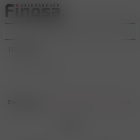
DAVIDOFF
/
CIGARETY
/
DAVIDOFF
Doporučené
Nejlevnější
Nejdražší
Nejnovější
Filtrovat