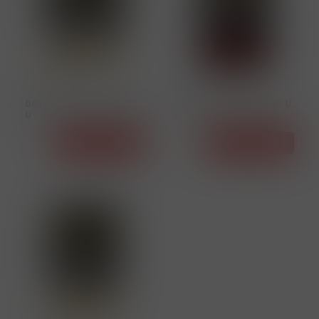
12573
12595
DAVIDOFF GOLD SLIM 188
DAVIDOFF CLASSIC 185 U
U
Detail
Detail