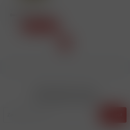
12596
DAVIDOFF GOLD 185 U
Detail
1
Přihlásit odběr novinek
...už vám nikdy nic neunikne!!!
Příhlásit