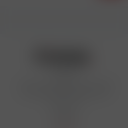
Kontakty
Hrbovická 445/54 , Ústí nad Labem 40001
724 950 448, 602 156 455, 606 400 894
finosa@finosa.cz
O nákupu
Akční leták