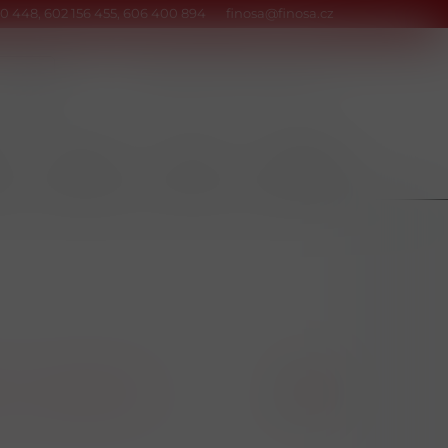
0 448, 602 156 455, 606 400 894
finosa@finosa.cz
Kontakty
Srovnání
Přihlásit
Y
POTRAVINY
NÁPOJE
DOMÁCNOST
A-Z
Kód zboží Z-A