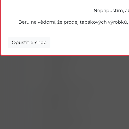
PARAMOUNT
CAMEL
Nepřipustím, a
BENSON & HEDGES
Beru na vědomí, že prodej tabákových výrobků,
WINSTON
LD
KARELIA
Opustit e-shop
BACCO
MARK ADAMS
ELIXYR
BURTON
KING
AUSTIN
CORSET
NAHŘÍVANÉ PRODUKTY
NIKOTINOVÉ
PRODUKTY
TABÁKY & DOUTNÍKY
KUŘÁCKÉ POTŘEBY