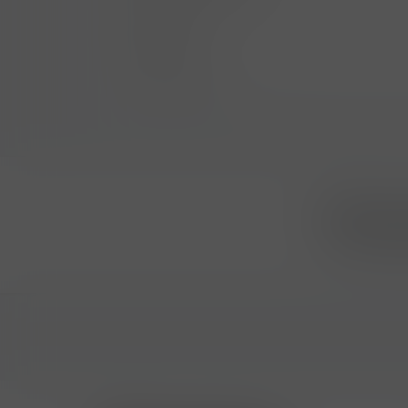
POTRAVINY
NÁPOJE
DOMÁCNOST
Přihlásit
...už vám n