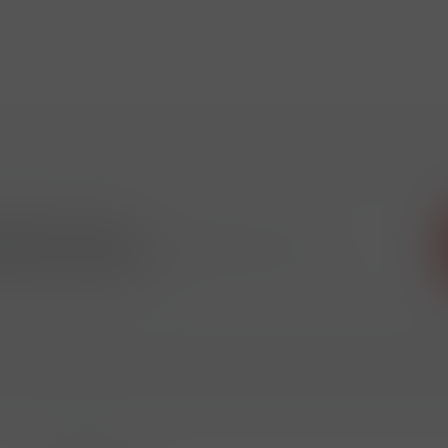
 odběr novinek
ikdy nic neunikne!!!