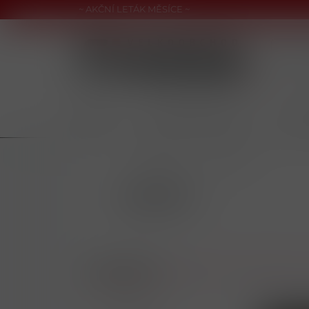
~ AKČNÍ LETÁK MĚSÍCE ~
CIGARETY
NAHŘÍVANÉ PRODUKTY
NIKOT
/
CIGARETY
/
CABINET
CABINET
Doporučené
Nejlevnější
Nejdražší