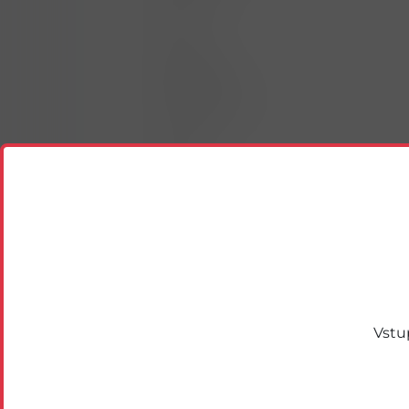
VOGUE
JPS
DUNHILL
MARLBORO
CHESTERFIELD
LM
SPARTA
START
PETRA
F6
RGD
DAVIDOFF
R1, REVAL, ERNTE
GAULOISES
WEST
Vstu
CABINET
ROUTE 66
NEWS
P&S