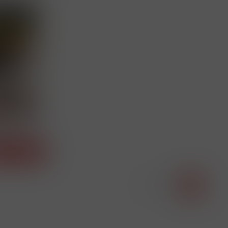
RZIG) 178 U
Detail
Strana 1/1
1