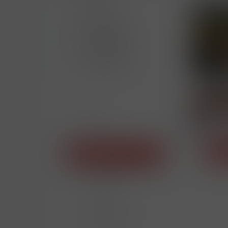
Akce
Novinka
Výprodej
Doprodej
Skladem
AKCE
12574
CABINET
NOVINKY
ORIGINAL(WU
CIGARETY
ROTHMANS
PALL MALL
HB
VICEROY
LUCKY STRIKE
KENT