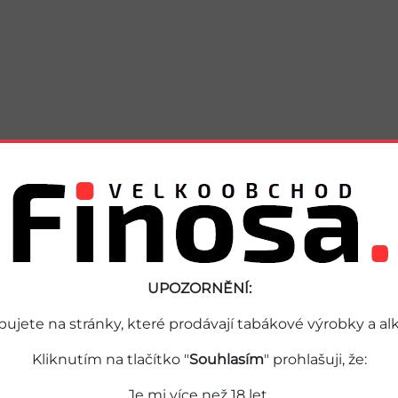
UPOZORNĚNÍ:
pujete na stránky, které prodávají tabákové výrobky a alk
Kliknutím na tlačítko "
Souhlasím
" prohlašuji, že:
Je mi více než 18 let.