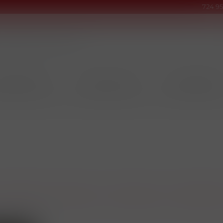
724 95
INOVÉ PRODUKTY
TABÁKY & DOUTNÍKY
KUŘÁCKÉ POTŘEB
Nejnovější
Dle názvu A-Z
Dle názvu Z-A
Kód zboží 