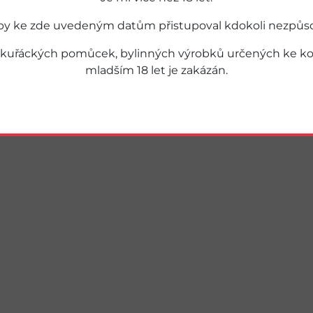
by ke zde uvedeným datům přistupoval kdokoli nezpůsobil
 kuřáckých pomůcek, bylinných výrobků určených ke kou
mladším 18 let je zakázán.