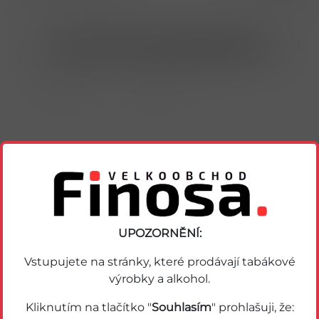
Nákup možný po přihlášení/registraci
Porovnat zboží
Soubor PDF
Podobné zboží
UPOZORNĚNÍ:
Vstupujete na stránky, které prodávají tabákové
výrobky a alkohol.
Kliknutím na tlačítko "
Souhlasím
" prohlašuji, že: