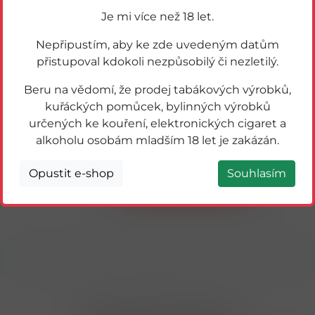
Je mi více než 18 let.
Nepřipustím, aby ke zde uvedeným datům
přistupoval kdokoli nezpůsobilý či nezletilý.
Beru na vědomí, že prodej tabákových výrobků,
kuřáckých pomůcek, bylinných výrobků
určených ke kouření, elektronických cigaret a
59362
7DAYS CROISSANT DOUBLE 80g KAKAO-
alkoholu osobám mladším 18 let je zakázán.
KOKOS
Opustit e-shop
Souhlasím
Detail