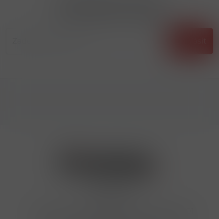
Přihlásit odběr novinek
...už vám nikdy nic neunikne!!!
Příhlásit
Kontakty
Hrbovická 445/54 , Ústí nad Labem 40001