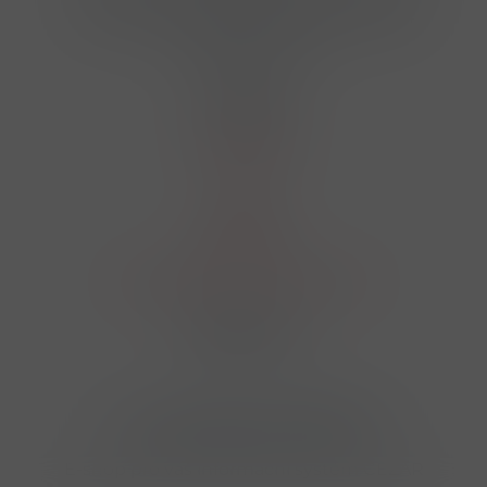
724 950 448, 602 156 455, 606 400 894
finosa@finosa.cz
O nákupu
Akční leták
O nás
Kontakt
Reklamace
Obchodní podmínky a GDPR
Sledujte nás
© 2026,
Velkoobchod FINOSA s.r.o
Upravit nastavení cookies
E-shop pro váš informační systém CÉZAR