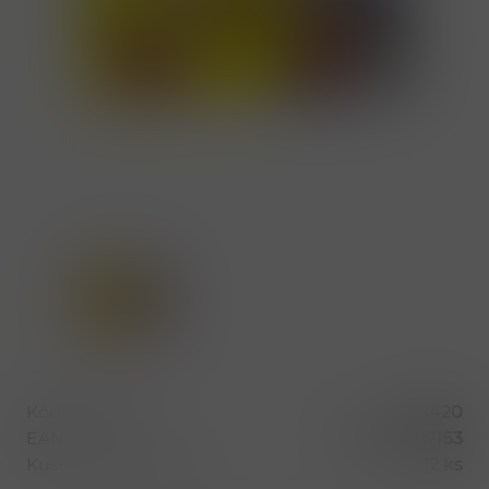
Kód produktu
54420
EAN
5201360717163
Kusů v balení (1 bal)
12 ks