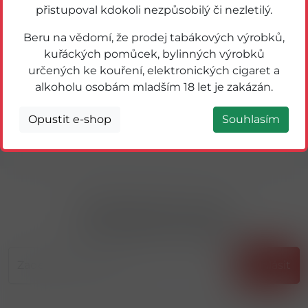
přistupoval kdokoli nezpůsobilý či nezletilý.
36021
Těstoviny řezance 400g
Beru na vědomí, že prodej tabákových výrobků,
kuřáckých pomůcek, bylinných výrobků
Detail
určených ke kouření, elektronických cigaret a
alkoholu osobám mladším 18 let je zakázán.
1
Opustit e-shop
Souhlasím
Přihlásit odběr novinek
...už vám nikdy nic neunikne!!!
Příhlásit