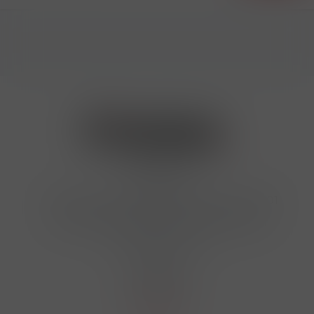
Kontakty
Hrbovická 445/54 , Ústí nad Labem 40001
724 950 448, 602 156 455, 606 400 894
finosa@finosa.cz
O nákupu
Akční leták