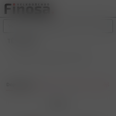
TĚSTOVINY
/
POTRAVINY
/
SUCHÉ POTRAVINY
/
TĚSTOVINY
Doporučené
Nejlevnější
Nejdražší
Nejnovější
Filtrovat