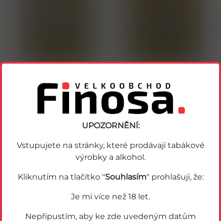
36019
36020
Těstoviny řezance 250g
Těstoviny níťovky 400g
Detail
Detail
UPOZORNĚNÍ:
Vstupujete na stránky, které prodávají tabákové
výrobky a alkohol.
Kliknutím na tlačítko "
Souhlasím
" prohlašuji, že:
Je mi více než 18 let.
Nepřipustím, aby ke zde uvedeným datům