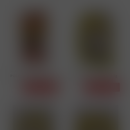
36016
36018
POLÉVKOVÉ NUDLE 250g
Těstoviny nítovky 250g
Detail
Detail