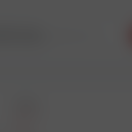
 odběr novinek
ikdy nic neunikne!!!
O nákupu
Akční leták
O nás