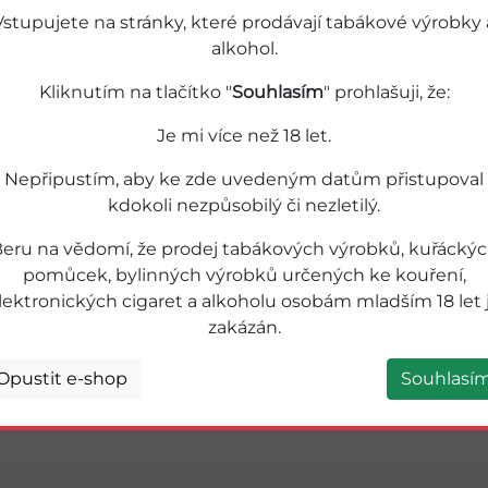
Vstupujete na stránky, které prodávají tabákové výrobky 
alkohol.
Kliknutím na tlačítko "
Souhlasím
" prohlašuji, že:
Je mi více než 18 let.
Nepřipustím, aby ke zde uvedeným datům přistupoval
kdokoli nezpůsobilý či nezletilý.
eru na vědomí, že prodej tabákových výrobků, kuřácký
pomůcek, bylinných výrobků určených ke kouření,
lektronických cigaret a alkoholu osobám mladším 18 let 
zakázán.
Opustit e-shop
Souhlasí