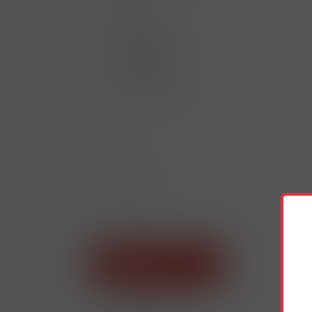
Akce
Novinka
Výprodej
Doprodej
Skladem
AKCE
NOVINKY
CIGARETY
NAHŘÍVANÉ PRODUKTY
NIKOTINOVÉ
PRODUKTY
E-CIGARETY
ZAŘÍZENÍ A PODY