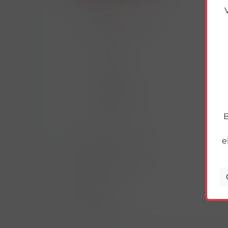
E-LIQUIDY
NIKOTINOVÉ SÁČKY
VELO
ZYN
SIBERIA
KILLA
PABLO
KURWA
EUPHORIA
SYX
B
77
TABÁKY & DOUTNÍKY
e
KUŘÁCKÉ POTŘEBY
POTRAVINY
NÁPOJE
DOMÁCNOST