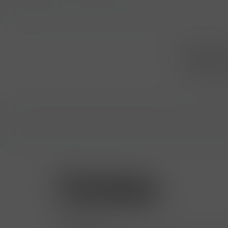
Přihlásit
...už vám n
Kontakty