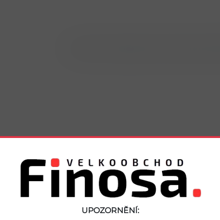
Bohužel v kategorii nebylo nalezeno ž
UPOZORNĚNÍ: