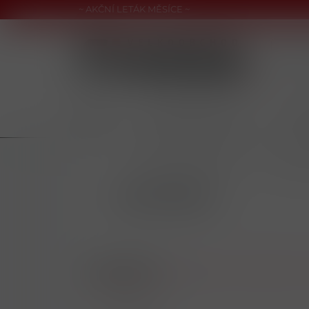
~ AKČNÍ LETÁK MĚSÍCE ~
CIGARETY
NAHŘÍVANÉ PRODUKTY
NIKOT
/
NIKOTINOVÉ PRODUKTY
/
NIKOTIN
EUPHORIA
Doporučené
Nejlevnější
Nejdražší