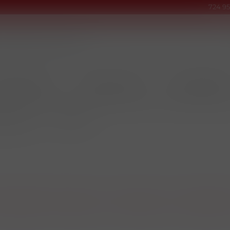
724 95
INOVÉ PRODUKTY
TABÁKY & DOUTNÍKY
KUŘÁCKÉ POTŘEB
OVÉ SÁČKY
/
EUPHORIA
Nejnovější
Dle názvu A-Z
Dle názvu Z-A
Kód zboží 