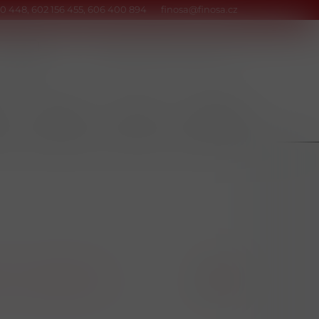
0 448, 602 156 455, 606 400 894
finosa@finosa.cz
Kontakty
Srovnání
Přihlásit
Y
POTRAVINY
NÁPOJE
DOMÁCNOST
A-Z
Kód zboží Z-A