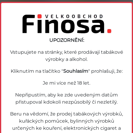
Akce
Akce
UPOZORNĚNÍ:
Vstupujete na stránky, které prodávají tabákové
výrobky a alkohol.
56988
60036
CATY STELIVO
AK KACHNÍ NUDLIČKY
Kliknutím na tlačítko "
Souhlasím
" prohlašuji, že:
KŘEMELINOVÉ 5L
PRO KOČKY 50g
Je mi více než 18 let.
Detail
Detail
Nepřipustím, aby ke zde uvedeným datům
přistupoval kdokoli nezpůsobilý či nezletilý.
Akce
Akce
Beru na vědomí, že prodej tabákových výrobků,
kuřáckých pomůcek, bylinných výrobků
určených ke kouření, elektronických cigaret a