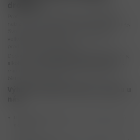
drogerie
Profesionální
velkoobchodní e-shop FINOSA
nabízí kompletní sortiment pro maloobchodníky,
živnostníky a podnikatele. Získejte přístup k
velkoobchodním cenám
a více než 4 500
produktům pro váš business.
Dodáváme
cigarety, tabákové výrobky, potraviny,
alkoholické i nealkoholické nápoje, drogerii
pro
minimarkety, večerky, hotely, čerpací stanice,
bistra, kantýny či eventy.
Výhody velkoobchodního nákupu u
nás:
Rozsáhlý sortiment:
Více než 4 500 produktů
skladem