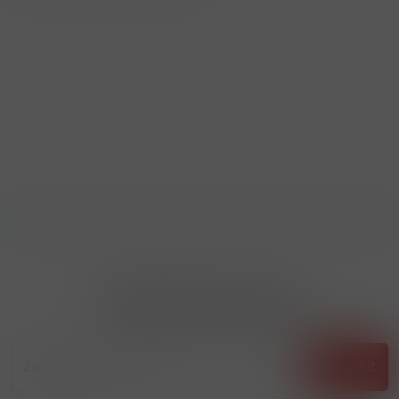
Přihlásit odběr novinek
...už vám nikdy nic neunikne!!!
Příhlásit