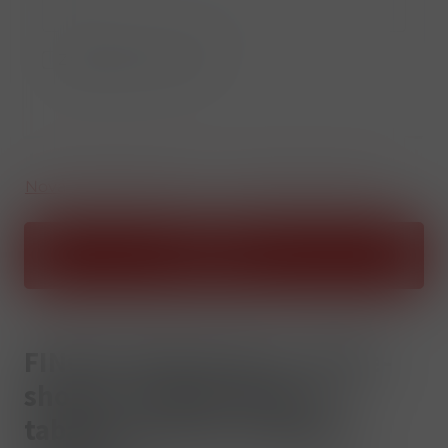
Zapamatovat si mě
Nová REGISTRACE zde
Zapomenuté heslo
Přihlásit se
FINOSA Velkoobchod – B2B e-
shop pro nákup cigaret,
tabáku, potravin, nápojů a