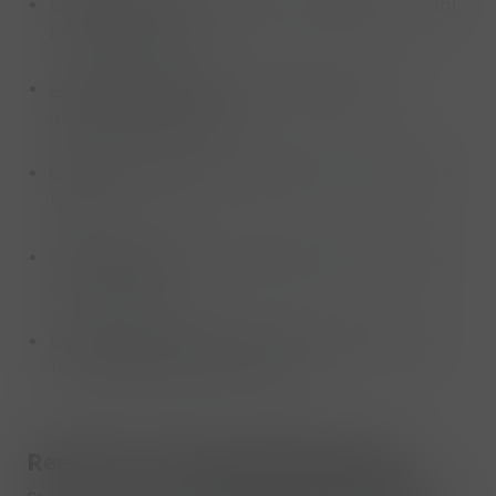
Exkluzivní akce:
Speciální slevy každých 14 dní
pro B2B partnery
Moderní platforma:
Rychlé objednávky a
digitální správa faktur
Odborná podpora:
Profesionální hotline 6:00–
19:30
Rychlé dodání:
Express doprava do druhého
dne a zdarma
Business intelligence:
Analýzy a doporučení
TOP produktů pro vás prodej
Registrace do B2B velkoobchodu