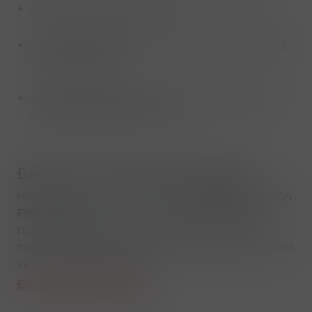
Hỗ trợ chuyên nghiệp:
Hotline 6:00–19:30
Giao hàng nhanh:
Vận chuyển express trong 2
ngày và miễn phí
Business intelligence:
Phân tích và gợi ý các
sản phẩm TOP cho doanh số
Đăng ký tài khoản B2B tại FINOSA
Hãy trở thành một phần của
mạng lưới bán buôn
FINOSA
và giành lợi thế cạnh tranh trên thị
trường. Đăng ký miễn phí chỉ mất vài phút và
ngay lập tức mở quyền truy cập vào giá bán buôn
và các ưu đãi độc quyền.
Đăng ký tài khoản B2B →