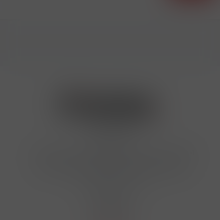
Kontakty
Hrbovická 445/54 , Ústí nad Labem 40001
724 950 448, 602 156 455, 606 400 894
finosa@finosa.cz
O nákupu