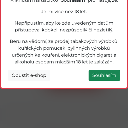
Kliknutím na tlačítko "
Souhlasím
" prohlašuji, že:
Je mi více než 18 let.
Nepřipustím, aby ke zde uvedeným datům
přistupoval kdokoli nezpůsobilý či nezletilý.
Beru na vědomí, že prodej tabákových výrobků,
kuřáckých pomůcek, bylinných výrobků
určených ke kouření, elektronických cigaret a
59362
alkoholu osobám mladším 18 let je zakázán.
7DAYS CROISSANT DOUBLE 80g KAKAO-
KOKOS
Opustit e-shop
Souhlasím
Detail