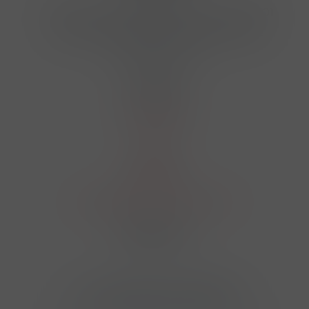
Hrbovická 445/54 , Ústí nad Labem 40001
724 950 448, 602 156 455, 606 400 894
finosa@finosa.cz
O nákupu
Akční leták
O nás
Kontakt
Reklamace
Obchodní podmínky a GDPR
Sledujte nás
© 2026,
Velkoobchod FINOSA s.r.o
Upravit nastavení cookies