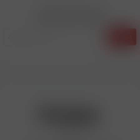
Přihlásit odběr novinek
...už vám nikdy nic neunikne!!!
Příhlásit
Kontakty