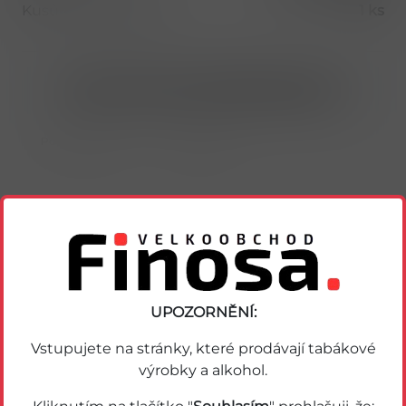
Kusů v balení (1 bal)
1 ks
Nákup možný po přihlášení/registraci
Porovnat zboží
Soubor PDF
Podobné zboží
UPOZORNĚNÍ:
Vstupujete na stránky, které prodávají tabákové
výrobky a alkohol.