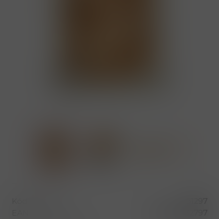
Kód produktu
51297
EAN
4820156632797