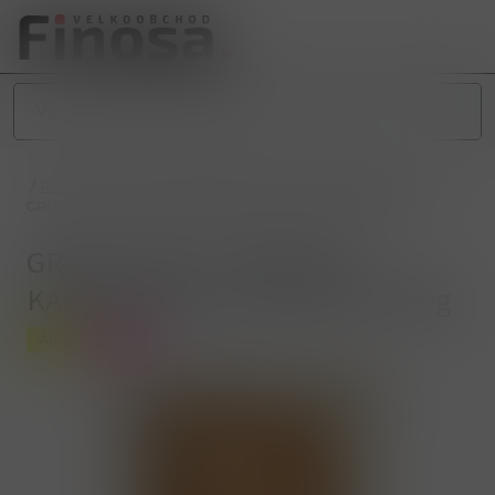
/
POTRAVINY
/
SLADKÉ POTRAVINY
/
SLADKÉ PEČIVO
/
GRONA FRAN. SUŠENKY S KARAMELEM (LAZANUŠKY) 400g
GRONA FRAN. SUŠENKY S
KARAMELEM (LAZANUŠKY) 400g
Akce
Novinka