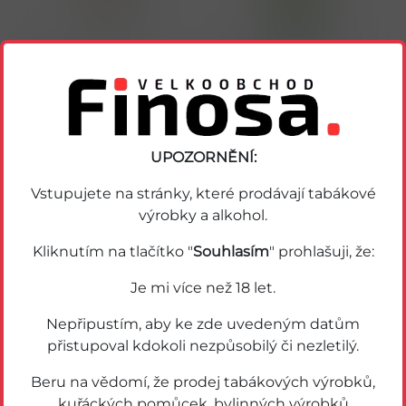
55711
55059
RAJEC 1,5L BRUSINKA
MATTONI 1,5L CITRÓN
PET
PET
Detail
Detail
UPOZORNĚNÍ:
Akce
Akce
Vstupujete na stránky, které prodávají tabákové
výrobky a alkohol.
Kliknutím na tlačítko "
Souhlasím
" prohlašuji, že:
Je mi více než 18 let.
Nepřipustím, aby ke zde uvedeným datům
přistupoval kdokoli nezpůsobilý či nezletilý.
55168
55087
Beru na vědomí, že prodej tabákových výrobků,
DOBRÁ VODA 1,5L
MATTONI 1,5L BÍLÉ
kuřáckých pomůcek, bylinných výrobků