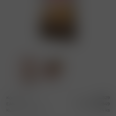
Kód produktu
50529
EAN
8000500262849
Kusů v balení (1 bal)
24 ks