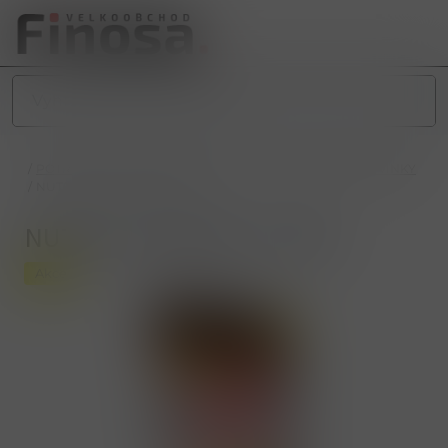
/
POTRAVINY
/
SLADKÉ POTRAVINY
/
SPECIÁLNÍ CUKROVINKY
/
NUTELLA B-READY T2 44G
NUTELLA B-READY T2 44G
Akce