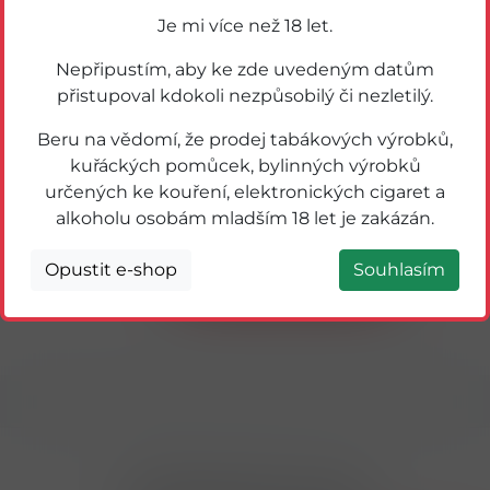
Je mi více než 18 let.
Nepřipustím, aby ke zde uvedeným datům
přistupoval kdokoli nezpůsobilý či nezletilý.
Beru na vědomí, že prodej tabákových výrobků,
kuřáckých pomůcek, bylinných výrobků
určených ke kouření, elektronických cigaret a
36350
K-Vidal Creepy Jelly 11g
alkoholu osobám mladším 18 let je zakázán.
Opustit e-shop
Souhlasím
Detail