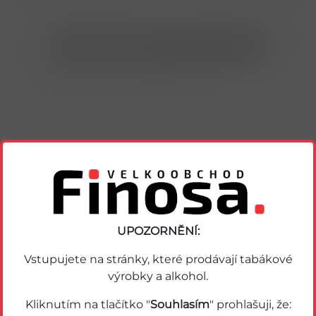
Nákup možný po přihlášení/registraci
Porovnat zboží
Soubor PDF
Podobné zboží
UPOZORNĚNÍ:
Vstupujete na stránky, které prodávají tabákové
výrobky a alkohol.
Kliknutím na tlačítko "
Souhlasím
" prohlašuji, že: