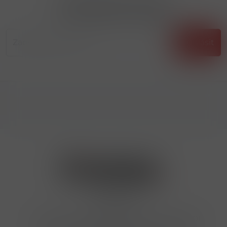
Přihlásit odběr novinek
...už vám nikdy nic neunikne!!!
Příhlásit
Kontakty
Hrbovická 445/54 , Ústí nad Labem 40001