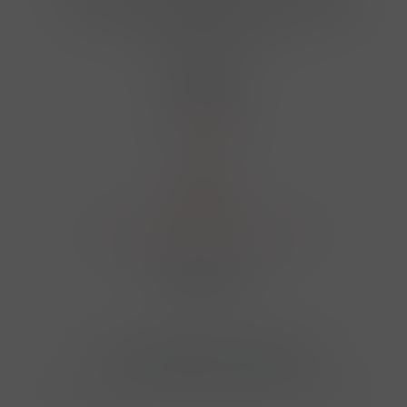
724 950 448, 602 156 455, 606 400 894
finosa@finosa.cz
O nákupu
Akční leták
O nás
Kontakt
Reklamace
Obchodní podmínky a GDPR
Sledujte nás
© 2026,
Velkoobchod FINOSA s.r.o
Upravit nastavení cookies
E-shop pro váš informační systém CÉZAR