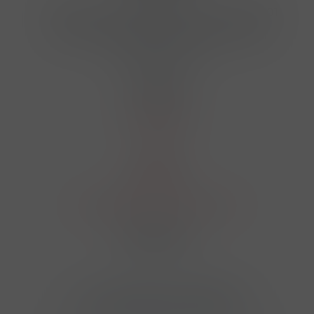
Hrbovická 445/54 , Ústí nad Labem 40001
724 950 448, 602 156 455, 606 400 894
finosa@finosa.cz
O nákupu
Akční leták
O nás
Kontakt
Reklamace
Obchodní podmínky a GDPR
Sledujte nás
© 2026,
Velkoobchod FINOSA s.r.o
Upravit nastavení cookies