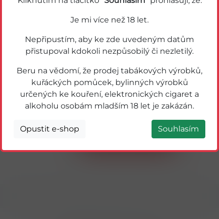
Kliknutím na tlačítko "
Souhlasím
" prohlašuji, že:
Je mi více než 18 let.
Nepřipustím, aby ke zde uvedeným datům
přistupoval kdokoli nezpůsobilý či nezletilý.
Beru na vědomí, že prodej tabákových výrobků,
kuřáckých pomůcek, bylinných výrobků
určených ke kouření, elektronických cigaret a
36238
alkoholu osobám mladším 18 let je zakázán.
KEYF Hazelnut Sandwich Biscuits 140g
Opustit e-shop
Souhlasím
Detail