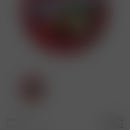
Kód produktu
50075
EAN
85909403