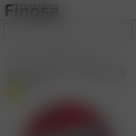
/
POTRAVINY
/
SLADKÉ POTRAVINY
/
OPLATKY A SUŠENKY
/
FIDORKA HOŘKÁ S OŘÍŠKEM 30g ČERVENÁ
FIDORKA HOŘKÁ S OŘÍŠKEM 30g
ČERVENÁ
Akce