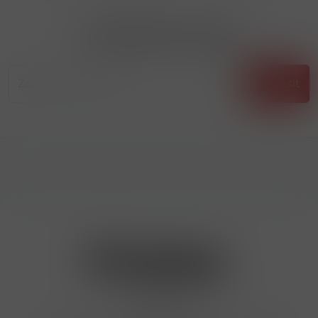
Přihlásit odběr novinek
...už vám nikdy nic neunikne!!!
Příhlásit
Kontakty