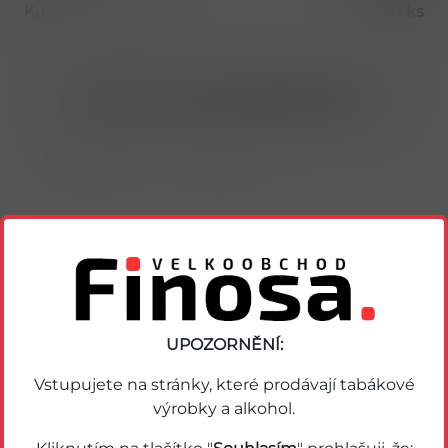
Kusů v balení (1 bal)
30 ks
Nákup možný po přihlášení/registraci
Porovnat zboží
Soubor PDF
Podobné zboží
UPOZORNĚNÍ:
Vstupujete na stránky, které prodávají tabákové
výrobky a alkohol.