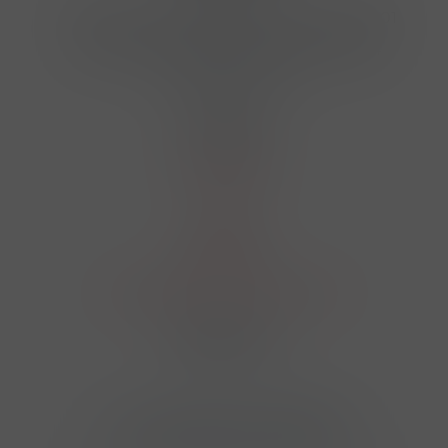
Hrbovická 445/54 , Ústí nad Labem 40001
724 950 448, 602 156 455, 606 400 894
finosa@finosa.cz
O nákupu
Akční leták
O nás
Kontakt
Reklamace
Obchodní podmínky a GDPR
Sledujte nás
© 2026,
Velkoobchod FINOSA s.r.o
Upravit nastavení cookies