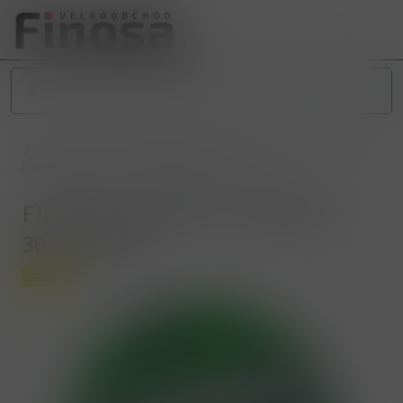
/
POTRAVINY
/
SLADKÉ POTRAVINY
/
OPLATKY A SUŠENKY
/
FIDORKA MLÉČNÁ S OŘÍŠKEM 30g ZELENÁ
FIDORKA MLÉČNÁ S OŘÍŠKEM
30g ZELENÁ
Akce