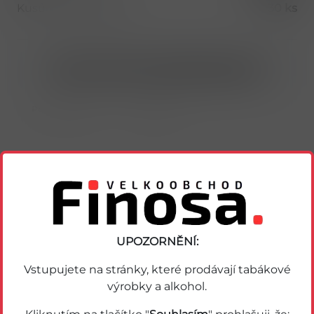
Kusů v balení (1 bal)
30 ks
Nákup možný po přihlášení/registraci
Porovnat zboží
Soubor PDF
Podobné zboží
UPOZORNĚNÍ:
Vstupujete na stránky, které prodávají tabákové
výrobky a alkohol.