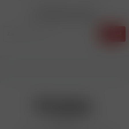
Přihlásit odběr novinek
...už vám nikdy nic neunikne!!!
Příhlásit
Kontakty