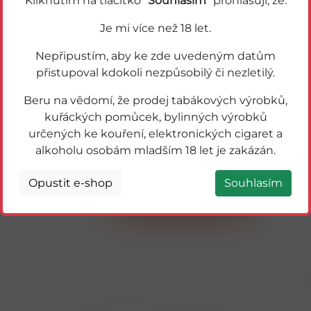
Kliknutím na tlačítko "
Souhlasím
" prohlašuji, že:
Je mi více než 18 let.
Nepřipustím, aby ke zde uvedeným datům
přistupoval kdokoli nezpůsobilý či nezletilý.
Beru na vědomí, že prodej tabákových výrobků,
kuřáckých pomůcek, bylinných výrobků
určených ke kouření, elektronických cigaret a
36238
alkoholu osobám mladším 18 let je zakázán.
KEYF Hazelnut Sandwich Biscuits 140g
Opustit e-shop
Souhlasím
Detail