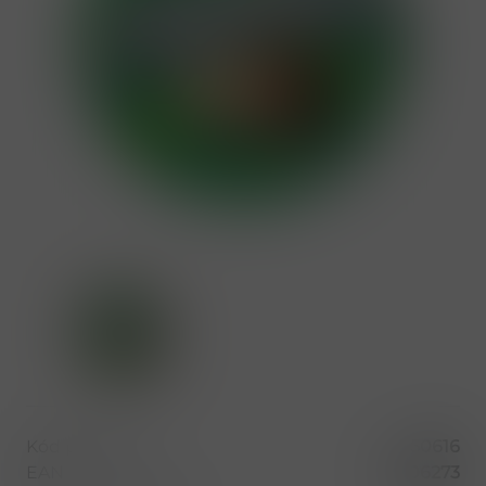
Kód produktu
50616
EAN
85906273