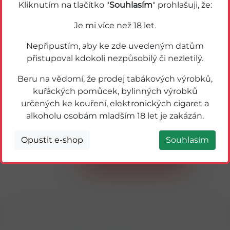
Kliknutím na tlačítko "
Souhlasím
" prohlašuji, že:
Je mi více než 18 let.
Nepřipustím, aby ke zde uvedeným datům
přistupoval kdokoli nezpůsobilý či nezletilý.
Beru na vědomí, že prodej tabákových výrobků,
kuřáckých pomůcek, bylinných výrobků
určených ke kouření, elektronických cigaret a
alkoholu osobám mladším 18 let je zakázán.
50006
A
ORBIT DRAŽÉ MODRÉ PEPPERM 14g
Opustit e-shop
Souhlasím
Detail