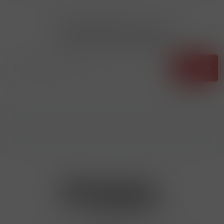
Přihlásit odběr novinek
...už vám nikdy nic neunikne!!!
Příhlásit