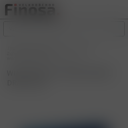
/
POTRAVINY
/
SLADKÉ POTRAVINY
/
ŽVÝKAČKY
/
ŽVÝKAČKY STANDARD
/
WINTERFRESH TMAVĚ MODRÉ DRAŽÉ 14g
WINTERFRESH TMAVĚ MODRÉ
DRAŽÉ 14g