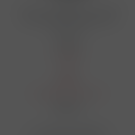
Kontakty
Hrbovická 445/54 , Ústí nad Labem 40001
724 950 448, 602 156 455, 606 400 894
finosa@finosa.cz
O nákupu
Akční leták
O nás
Kontakt
Reklamace
Obchodní podmínky a GDPR
Sledujte nás
© 2026,
Velkoobchod FINOSA s.r.o