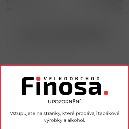
EAN
4009900023238
Kusů v balení (1 bal)
30 ks
Nákup možný po přihlášení/registraci
Porovnat zboží
Soubor PDF
UPOZORNĚNÍ:
Podobné zboží
Vstupujete na stránky, které prodávají tabákové
výrobky a alkohol.