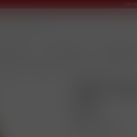
724 95
INOVÉ PRODUKTY
TABÁKY & DOUTNÍKY
KUŘÁCKÉ POTŘEB
NA A SEKTY
/
VÍNO 0,75L
/
TEMPL.PÁLAVA POLOSUCHÉ 0,75L
TEMPL.PÁL
0,75L
Kód produktu
EAN
Kusů v balení (1 bal)