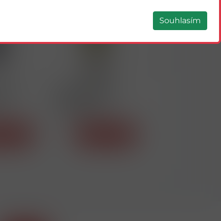
Souhlasím
51466
58589
ERNET
TEMPL.RYZLINK
ROSÉ 0,75L VÍNO
75L
RÝNSKÝ JAKOSTNÍ
MIKUL.MORAVA
SUCHÉ 0,75L
tail
Detail
Detail