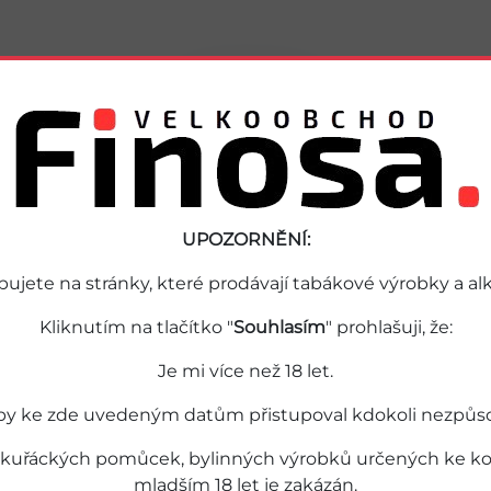
Podobné zboží
UPOZORNĚNÍ:
pujete na stránky, které prodávají tabákové výrobky a alk
Kliknutím na tlačítko "
Souhlasím
" prohlašuji, že:
Je mi více než 18 let.
by ke zde uvedeným datům přistupoval kdokoli nezpůsobil
 kuřáckých pomůcek, bylinných výrobků určených ke kou
mladším 18 let je zakázán.