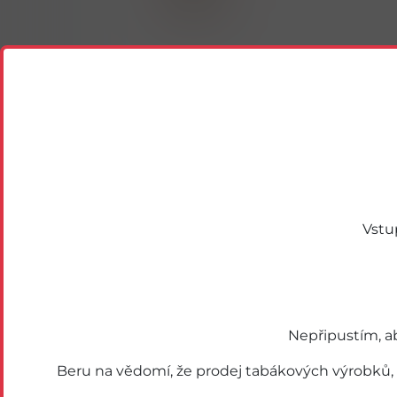
Vstu
Podobné zboží
Nepřipustím, a
ce
Beru na vědomí, že prodej tabákových výrobků,