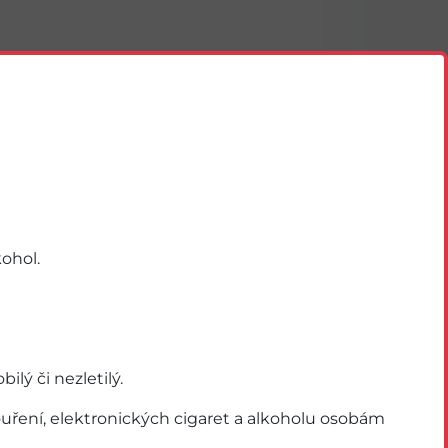
ohol.
ý či nezletilý.
Akce
ření, elektronických cigaret a alkoholu osobám