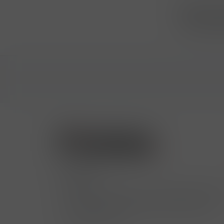
Přihlásit
...už vám n
Kontakty
Hrbovická 445/54 , Ústí nad Labem 400
724 950 448, 602 156 455, 606 400 894
finosa@finosa.cz