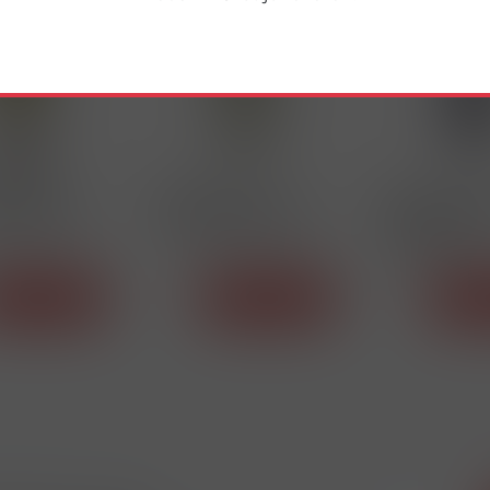
52165
54502
AUVIGNON
HABÁNSKÉ SKLEPY
NOBLEZA CAB
 SUCHÉ 0,75L
RULANDSKÉ ŠEDÉ 0,75L
SAUVIGNON 0,
POLOSL.
Detail
Detail
De