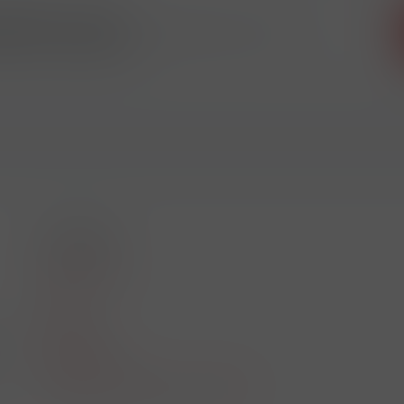
 odběr novinek
ikdy nic neunikne!!!
O nákupu
Akční leták
O nás
Kontakt
01
Reklamace
Obchodní podmínky a GDPR