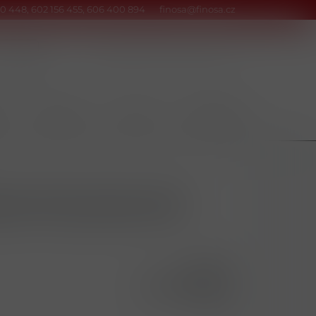
0 448, 602 156 455, 606 400 894
finosa@finosa.cz
Kontakty
Srovnání
Přihlásit
Y
POTRAVINY
NÁPOJE
DOMÁCNOST
AVA POLOSUCHÉ
58348
8595618605461
6 ks