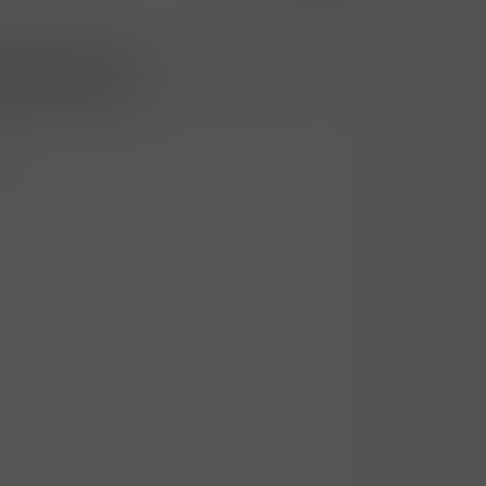
šení/registraci
r