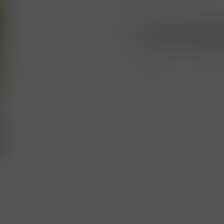
Nákup možný po přihlá
Porovnat
Soubo
zboží
PDF