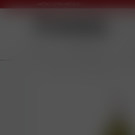
~ AKČNÍ LETÁK MĚSÍCE ~
CIGARETY
NAHŘÍVANÉ PRODUKTY
NIKOT
/
NÁPOJE
/
ALKOHOLICKÉ NÁPOJE
/
VÍ