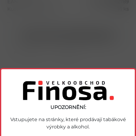
EAN
8593893742789
Kusů v balení (1 bal)
16 ks
Nákup možný po přihlášení/registraci
Porovnat zboží
Soubor PDF
UPOZORNĚNÍ:
Podobné zboží
Vstupujete na stránky, které prodávají tabákové
výrobky a alkohol.