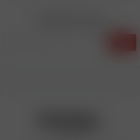
Přihlásit odběr novinek
...už vám nikdy nic neunikne!!!
Příhlásit