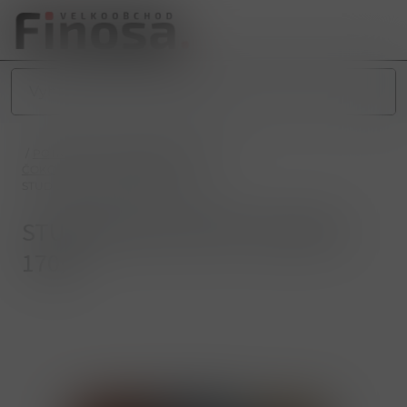
/
POTRAVINY
/
SLADKÉ POTRAVINY
/
ČOKOLÁDY A BONBONIÉRY
/
STUDENTSKÁ PEČEŤ MLÉČNÁ 170g
STUDENTSKÁ PEČEŤ MLÉČNÁ
170g