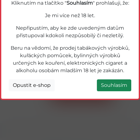
Kliknutím na tlačítko "
Souhlasím
" prohlašuji, že:
Je mi více než 18 let.
Nepřipustím, aby ke zde uvedeným datům
přistupoval kdokoli nezpůsobilý či nezletilý.
Beru na vědomí, že prodej tabákových výrobků,
kuřáckých pomůcek, bylinných výrobků
určených ke kouření, elektronických cigaret a
alkoholu osobám mladším 18 let je zakázán.
50043
KINDER SURPRISE VAJÍČKO 20g
Opustit e-shop
Souhlasím
Detail