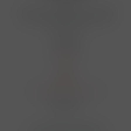
Kontakty
Hrbovická 445/54 , Ústí nad Labem 40001
724 950 448, 602 156 455, 606 400 894
finosa@finosa.cz
O nákupu
Akční leták
O nás
Kontakt
Reklamace
Obchodní podmínky a GDPR
Sledujte nás
© 2026,
Velkoobchod FINOSA s.r.o