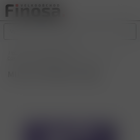
/
POTRAVINY
/
SLADKÉ POTRAVINY
/
ČOKOLÁDY A BONBONIÉRY
/
MILKA ALPENMILCH 90g
MILKA ALPENMILCH 90g