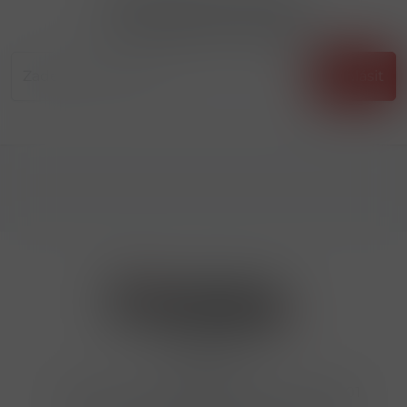
Přihlásit odběr novinek
...už vám nikdy nic neunikne!!!
Příhlásit
Kontakty
Hrbovická 445/54 , Ústí nad Labem 40001