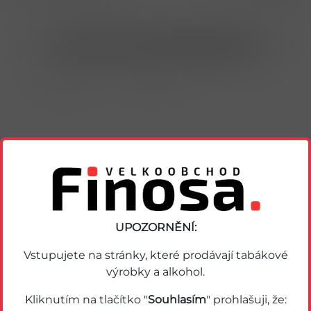
Nákup možný po přihlášení/registraci
Porovnat zboží
Soubor PDF
Podobné zboží
UPOZORNĚNÍ:
Vstupujete na stránky, které prodávají tabákové
výrobky a alkohol.
Kliknutím na tlačítko "
Souhlasím
" prohlašuji, že: