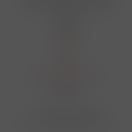
724 950 448, 602 156 455, 606 400 894
finosa@finosa.cz
O nákupu
Akční leták
O nás
Kontakt
Reklamace
Obchodní podmínky a GDPR
Sledujte nás
© 2026,
Velkoobchod FINOSA s.r.o
Upravit nastavení cookies
E-shop pro váš informační systém CÉZAR