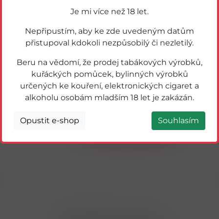
Je mi více než 18 let.
Nepřipustím, aby ke zde uvedeným datům
přistupoval kdokoli nezpůsobilý či nezletilý.
Beru na vědomí, že prodej tabákových výrobků,
kuřáckých pomůcek, bylinných výrobků
určených ke kouření, elektronických cigaret a
50043
KINDER SURPRISE VAJÍČKO 20g
alkoholu osobám mladším 18 let je zakázán.
Opustit e-shop
Souhlasím
Detail