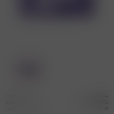
Kód produktu
50324
EAN
3045140105502
Kusů v balení (1 bal)
25 ks