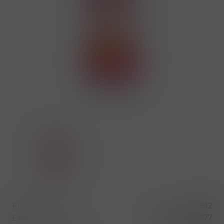
Kód produktu
51512
EAN
8595681009777