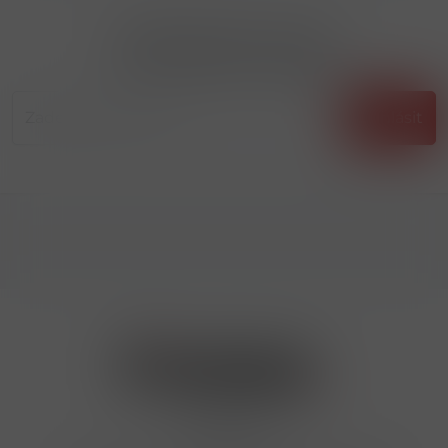
Přihlásit odběr novinek
...už vám nikdy nic neunikne!!!
Příhlásit
Kontakty