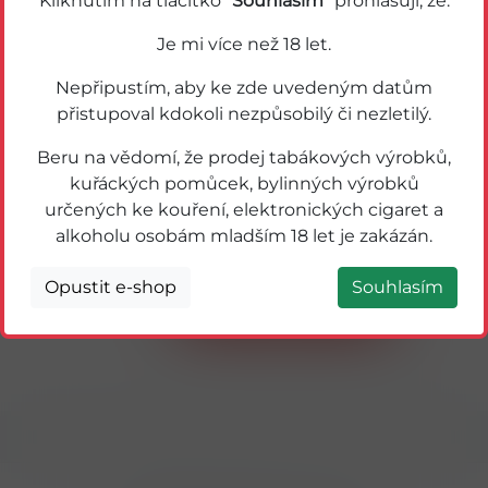
Kliknutím na tlačítko "
Souhlasím
" prohlašuji, že:
Novinka
Je mi více než 18 let.
Nepřipustím, aby ke zde uvedeným datům
přistupoval kdokoli nezpůsobilý či nezletilý.
Beru na vědomí, že prodej tabákových výrobků,
kuřáckých pomůcek, bylinných výrobků
určených ke kouření, elektronických cigaret a
56183
alkoholu osobám mladším 18 let je zakázán.
TIGER ENERGY AURA GOLD DRINK 0,5L
PLECH Jablko
Opustit e-shop
Souhlasím
Detail