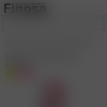
/
NÁPOJE
/
NEALKOHOLICKÉ NÁPOJE
/
ENERGY NÁPOJE
/
ENERGY VELKÉ (0,5L)
/
SHOCK 0,5L SMART WILD CHERRY
SHOCK 0,5L SMART WILD
CHERRY
Akce
Novinka