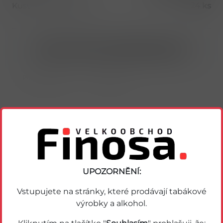
Kusů v balení (1 bal)
24 ks
Nákup možný po přihlášení/registraci
Porovnat zboží
Soubor PDF
Podobné zboží
UPOZORNĚNÍ:
Vstupujete na stránky, které prodávají tabákové
výrobky a alkohol.