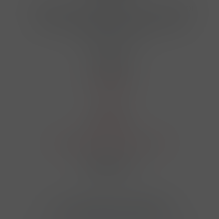
Hrbovická 445/54 , Ústí nad Labem 40001
724 950 448, 602 156 455, 606 400 894
finosa@finosa.cz
O nákupu
Akční leták
O nás
Kontakt
Reklamace
Obchodní podmínky a GDPR
Sledujte nás
© 2026,
Velkoobchod FINOSA s.r.o
Upravit nastavení cookies