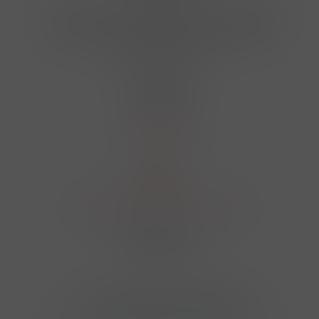
Hrbovická 445/54 , Ústí nad Labem 40001
724 950 448, 602 156 455, 606 400 894
finosa@finosa.cz
O nákupu
Akční leták
O nás
Kontakt
Reklamace
Obchodní podmínky a GDPR
Sledujte nás
© 2026,
Velkoobchod FINOSA s.r.o
Upravit nastavení cookies