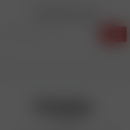
Přihlásit odběr novinek
...už vám nikdy nic neunikne!!!
Příhlásit
Kontakty