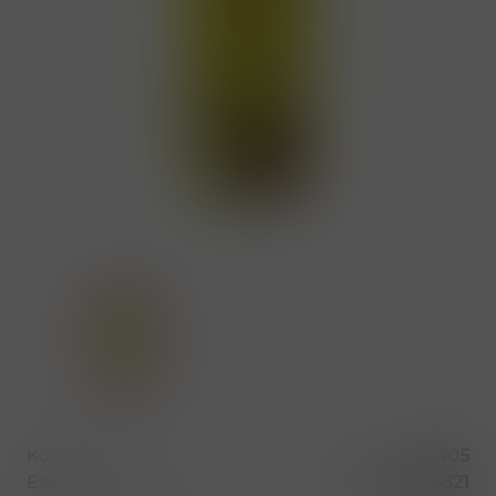
Kód produktu
55405
EAN
5060896626321