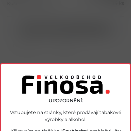
Kusů v balení (1 bal)
24 ks
Nákup možný po přihlášení/registraci
Porovnat zboží
Soubor PDF
Podobné zboží
UPOZORNĚNÍ:
Vstupujete na stránky, které prodávají tabákové
výrobky a alkohol.