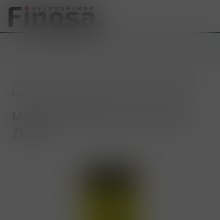
/
NÁPOJE
/
NEALKOHOLICKÉ NÁPOJE
/
ENERGY NÁPOJE
/
ENERGY VELKÉ (0,5L)
/
MONSTER 500ml THE DOCTOR ŽLUTÝ
MONSTER 500ml THE DOCTOR
ŽLUTÝ