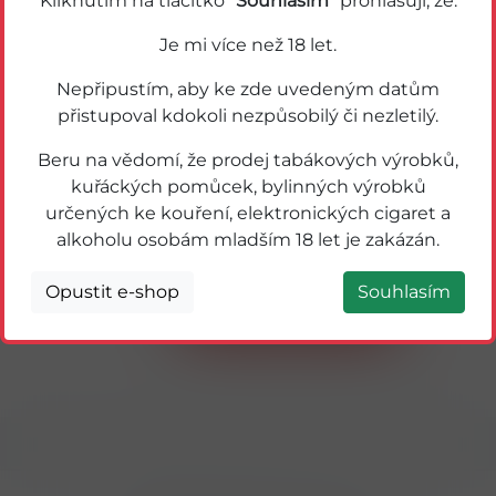
Kliknutím na tlačítko "
Souhlasím
" prohlašuji, že:
Novinka
Je mi více než 18 let.
Nepřipustím, aby ke zde uvedeným datům
přistupoval kdokoli nezpůsobilý či nezletilý.
Beru na vědomí, že prodej tabákových výrobků,
kuřáckých pomůcek, bylinných výrobků
určených ke kouření, elektronických cigaret a
56183
alkoholu osobám mladším 18 let je zakázán.
TIGER ENERGY AURA GOLD DRINK 0,5L
PLECH Jablko
Opustit e-shop
Souhlasím
Detail