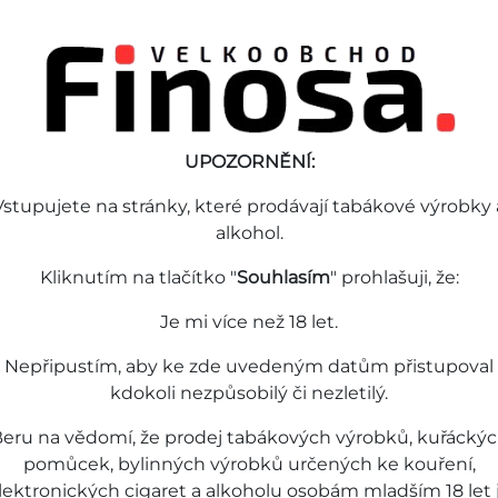
Podobné zboží
UPOZORNĚNÍ:
Vstupujete na stránky, které prodávají tabákové výrobky 
alkohol.
Kliknutím na tlačítko "
Souhlasím
" prohlašuji, že:
Je mi více než 18 let.
Nepřipustím, aby ke zde uvedeným datům přistupoval
kdokoli nezpůsobilý či nezletilý.
eru na vědomí, že prodej tabákových výrobků, kuřácký
Novinka
Akce
Novinka
Akce
pomůcek, bylinných výrobků určených ke kouření,
lektronických cigaret a alkoholu osobám mladším 18 let 