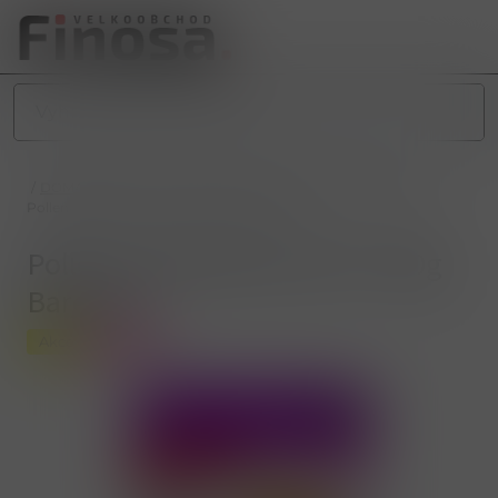
/
DOMÁCNOST
/
DROGERIE
/
PRANÍ
/
PRÁŠKY NA PRANÍ
/
Pollena Odstraňovač skvrn 750g Barevné
Pollena Odstraňovač skvrn 750g
Barevné
Akce
Novinka