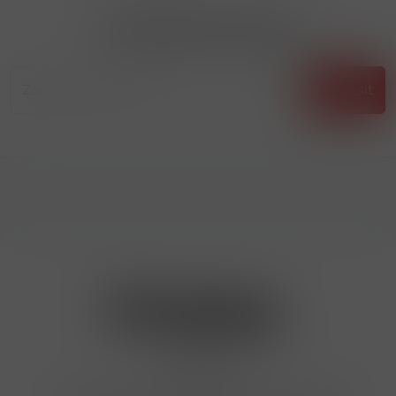
Přihlásit odběr novinek
...už vám nikdy nic neunikne!!!
Příhlásit
Kontakty