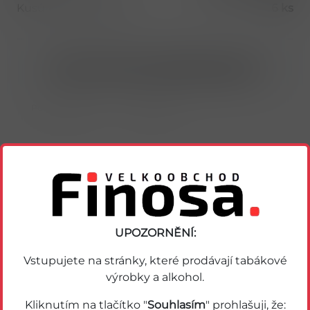
Kusů v balení (1 bal)
6 ks
Nákup možný po přihlášení/registraci
Porovnat zboží
Soubor PDF
UPOZORNĚNÍ:
Podobné zboží
Vstupujete na stránky, které prodávají tabákové
výrobky a alkohol.
Kliknutím na tlačítko "
Souhlasím
" prohlašuji, že: