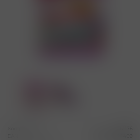
Kód produktu
61176
EAN
5902313004469