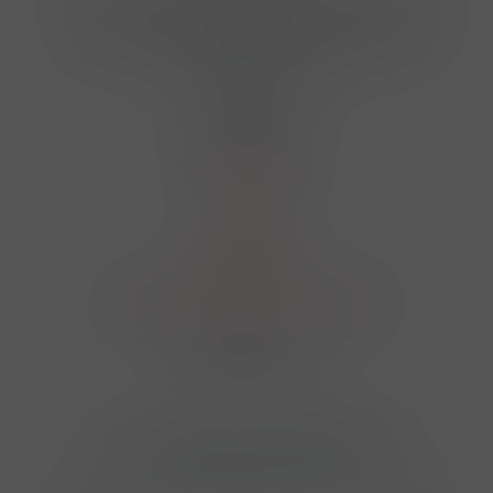
Hrbovická 445/54 , Ústí nad Labem 40001
724 950 448, 602 156 455, 606 400 894
finosa@finosa.cz
O nákupu
Akční leták
O nás
Kontakt
Reklamace
Obchodní podmínky a GDPR
Sledujte nás
© 2026,
Velkoobchod FINOSA s.r.o
Upravit nastavení cookies