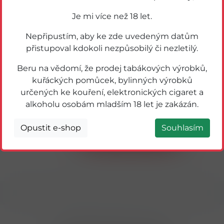
Akce
Novinka
Je mi více než 18 let.
Nepřipustím, aby ke zde uvedeným datům
přistupoval kdokoli nezpůsobilý či nezletilý.
Beru na vědomí, že prodej tabákových výrobků,
kuřáckých pomůcek, bylinných výrobků
určených ke kouření, elektronických cigaret a
alkoholu osobám mladším 18 let je zakázán.
61174
Pollena Prací prášek na barevné 6kg
Opustit e-shop
Souhlasím
Detail