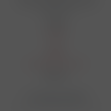
724 950 448, 602 156 455, 606 400 894
finosa@finosa.cz
O nákupu
Akční leták
O nás
Kontakt
Reklamace
Obchodní podmínky a GDPR
Sledujte nás
© 2026,
Velkoobchod FINOSA s.r.o
Upravit nastavení cookies
E-shop pro váš informační systém CÉZAR