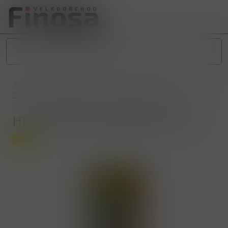
/
NÁPOJE
/
NEALKOHOLICKÉ NÁPOJE
/
PRO DĚTI
/
PRO DĚTI PITÍČKA (0,2L a 0,3L)
/
HELLO 250ml POMERANČ TPP
HELLO 250ml POMERANČ TPP
Akce