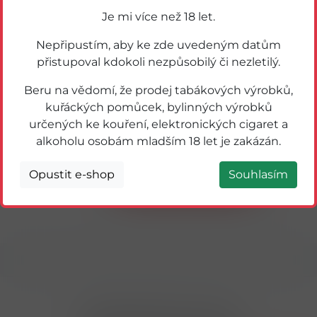
Je mi více než 18 let.
Nepřipustím, aby ke zde uvedeným datům
přistupoval kdokoli nezpůsobilý či nezletilý.
Beru na vědomí, že prodej tabákových výrobků,
kuřáckých pomůcek, bylinných výrobků
určených ke kouření, elektronických cigaret a
57121
HELLO MY DRINK COLA 0,33L
alkoholu osobám mladším 18 let je zakázán.
Opustit e-shop
Souhlasím
Detail