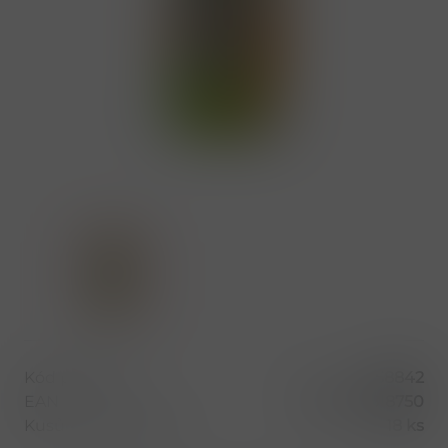
Kód produktu
58842
EAN
8590014818750
Kusů v balení (1 bal)
18 ks