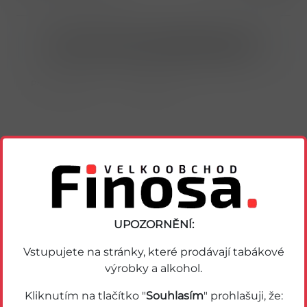
Nákup možný po přihlášení/registraci
Porovnat zboží
Soubor PDF
Podobné zboží
UPOZORNĚNÍ:
Vstupujete na stránky, které prodávají tabákové
výrobky a alkohol.
Akce
Kliknutím na tlačítko "
Souhlasím
" prohlašuji, že: