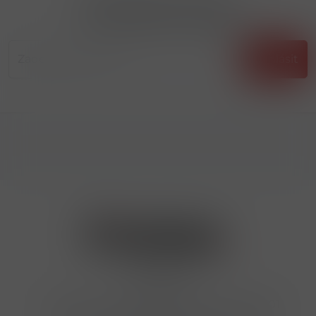
Přihlásit odběr novinek
...už vám nikdy nic neunikne!!!
Příhlásit
Kontakty
Hrbovická 445/54 , Ústí nad Labem 40001