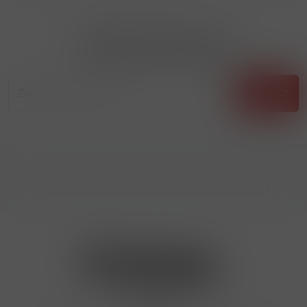
Přihlásit odběr novinek
...už vám nikdy nic neunikne!!!
Příhlásit