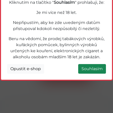
Kliknutím na tlačítko "
Souhlasím
" prohlašuji, že:
Akce
Je mi více než 18 let.
Nepřipustím, aby ke zde uvedeným datům
přistupoval kdokoli nezpůsobilý či nezletilý.
Beru na vědomí, že prodej tabákových výrobků,
kuřáckých pomůcek, bylinných výrobků
určených ke kouření, elektronických cigaret a
alkoholu osobám mladším 18 let je zakázán.
57121
HELLO MY DRINK COLA 0,33L
Opustit e-shop
Souhlasím
Detail