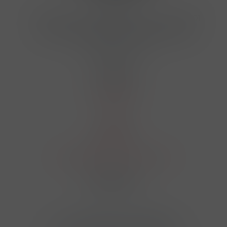
Kontakty
Hrbovická 445/54 , Ústí nad Labem 40001
724 950 448, 602 156 455, 606 400 894
finosa@finosa.cz
O nákupu
Akční leták
O nás
Kontakt
Reklamace
Obchodní podmínky a GDPR
Sledujte nás
© 2026,
Velkoobchod FINOSA s.r.o