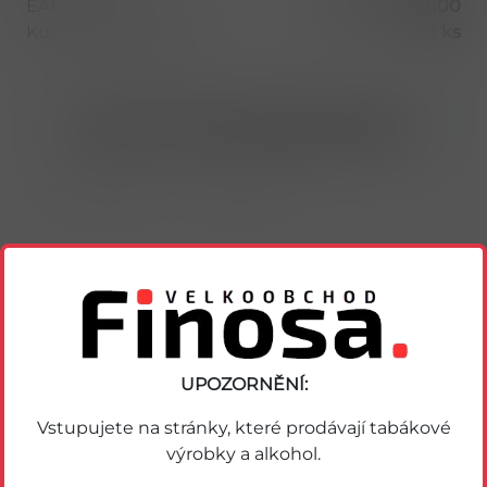
EAN
4000177408100
Kusů v balení (1 bal)
10 ks
Nákup možný po přihlášení/registraci
Porovnat zboží
Soubor PDF
UPOZORNĚNÍ:
Podobné zboží
Vstupujete na stránky, které prodávají tabákové
výrobky a alkohol.