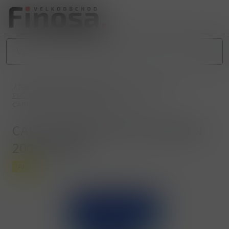
/
NÁPOJE
/
NEALKOHOLICKÉ NÁPOJE
/
PRO DĚTI
/
PRO DĚTI PITÍČKA (0,2L a 0,3L)
/
CAPRI SONNE MYSTIC DRAGON 200ml(10ks)
CAPRI SONNE MYSTIC DRAGON
200ml(10ks)
Akce