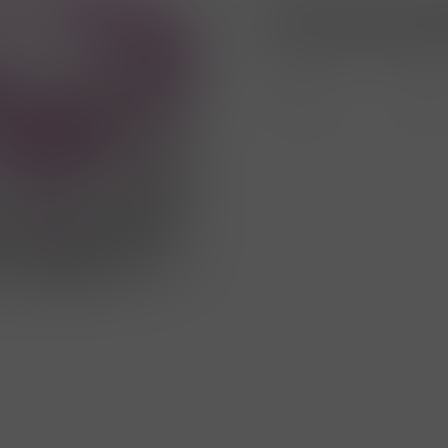
Nákup možný po přihlá
Porovnat
Soubo
zboží
PDF