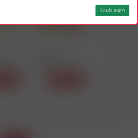
Souhlasím
33069
33135
L 200ks
DUTINKY ASKA RED
DUTINKY WINSTON
250ks
200ks
tail
Detail
Detail