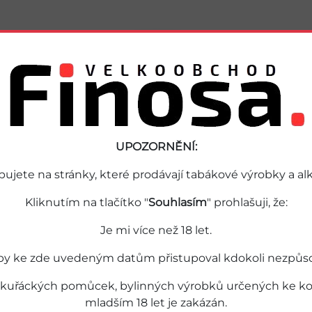
Podobné zboží
UPOZORNĚNÍ:
pujete na stránky, které prodávají tabákové výrobky a alk
Kliknutím na tlačítko "
Souhlasím
" prohlašuji, že:
Je mi více než 18 let.
by ke zde uvedeným datům přistupoval kdokoli nezpůsobil
 kuřáckých pomůcek, bylinných výrobků určených ke kou
mladším 18 let je zakázán.