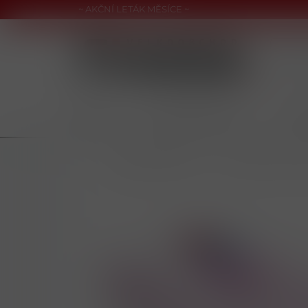
~ AKČNÍ LETÁK MĚSÍCE ~
CIGARETY
NAHŘÍVANÉ PRODUKTY
NIKOT
/
KUŘÁCKÉ POTŘEBY
/
PAPÍRKY, FILTRY, 