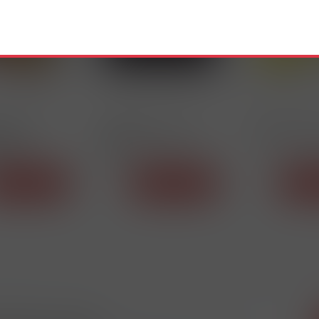
33077
33058
 GOLDEN
DUTINKY P&S BLACK
DUTINKY CAME
5 ks
100ks
Detail
Detail
De