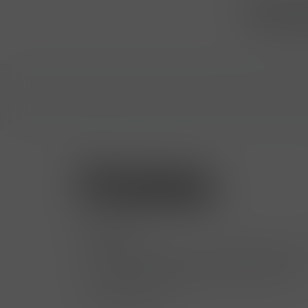
Přihlásit
...už vám n
Kontakty
Hrbovická 445/54 , Ústí nad Labem 400
724 950 448, 602 156 455, 606 400 894
finosa@finosa.cz