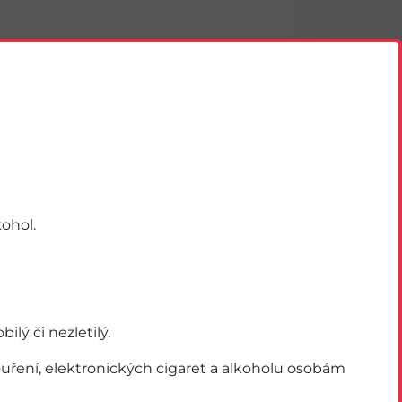
ohol.
ý či nezletilý.
Akce
ření, elektronických cigaret a alkoholu osobám