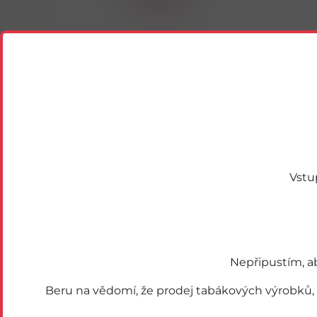
Vstu
Podobné zboží
Nepřipustím, a
Beru na vědomí, že prodej tabákových výrobků,