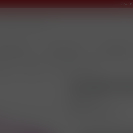
724 95
INOVÉ PRODUKTY
TABÁKY & DOUTNÍKY
KUŘÁCKÉ POTŘEB
DUTINKY
/
DUTINKY
/
DUTINKY RGD PINK 250ks
DUTINKY RG
Kód produktu
EAN
Kusů v balení (1 bal)