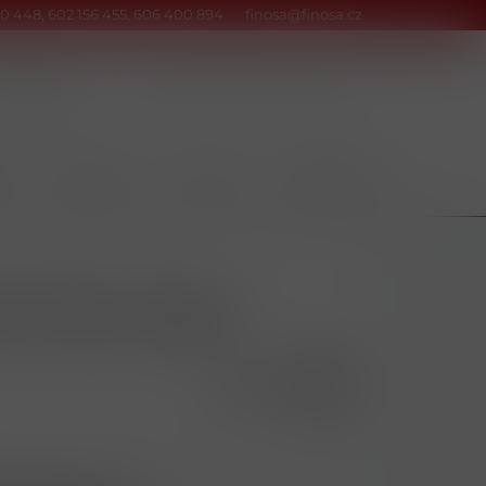
0 448, 602 156 455, 606 400 894
finosa@finosa.cz
Kontakty
Srovnání
Přihlásit
Y
POTRAVINY
NÁPOJE
DOMÁCNOST
D PINK 250ks
33160
8595701534920
4 ks