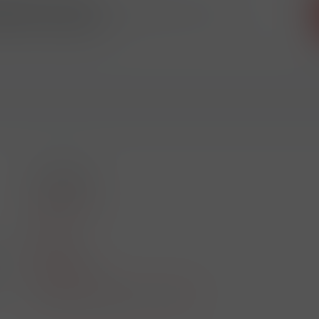
 odběr novinek
ikdy nic neunikne!!!
O nákupu
Akční leták
O nás
Kontakt
01
Reklamace
Obchodní podmínky a GDPR