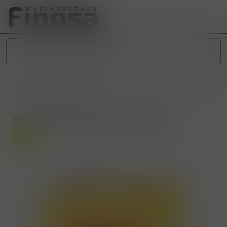
/
KUŘÁCKÉ POTŘEBY
/
PAPÍRKY, FILTRY, DUTINKY
/
DUTINKY
/
DUTINKY ASKA RED 500ks
DUTINKY ASKA RED 500ks
Akce