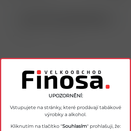
Nákup možný po přihlášení/registraci
Porovnat zboží
Soubor PDF
Podobné zboží
UPOZORNĚNÍ:
Vstupujete na stránky, které prodávají tabákové
výrobky a alkohol.
Kliknutím na tlačítko "
Souhlasím
" prohlašuji, že: