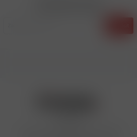
Přihlásit odběr novinek
...už vám nikdy nic neunikne!!!
Příhlásit
Kontakty
Hrbovická 445/54 , Ústí nad Labem 40001