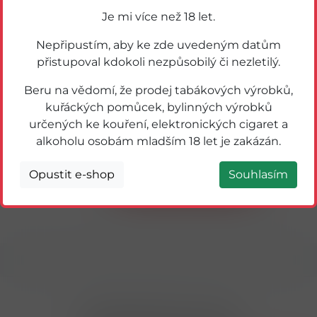
Je mi více než 18 let.
Nepřipustím, aby ke zde uvedeným datům
přistupoval kdokoli nezpůsobilý či nezletilý.
Beru na vědomí, že prodej tabákových výrobků,
kuřáckých pomůcek, bylinných výrobků
určených ke kouření, elektronických cigaret a
33129
DUTINKY RGD RED 250ks
alkoholu osobám mladším 18 let je zakázán.
Opustit e-shop
Souhlasím
Detail