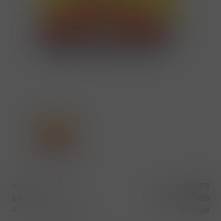
Kód produktu
33071
EAN
8594059791160
Kusů v balení (1 bal)
5 ks