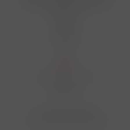
724 950 448, 602 156 455, 606 400 894
finosa@finosa.cz
O nákupu
Akční leták
O nás
Kontakt
Reklamace
Obchodní podmínky a GDPR
Sledujte nás
© 2026,
Velkoobchod FINOSA s.r.o
Upravit nastavení cookies
E-shop pro váš informační systém CÉZAR