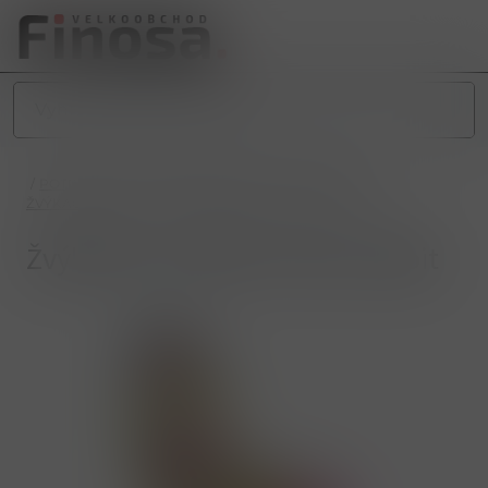
/
POTRAVINY
/
SLADKÉ POTRAVINY
/
ŽVÝKAČKY
/
ŽVÝKAČKY PRO DĚTI
/
Žvýkačky JB 200ks Tattoo rabbit
Žvýkačky JB 200ks Tattoo rabbit