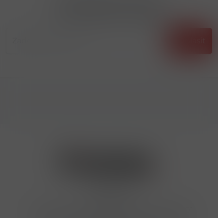
Přihlásit odběr novinek
...už vám nikdy nic neunikne!!!
Příhlásit
Kontakty
Hrbovická 445/54 , Ústí nad Labem 40001