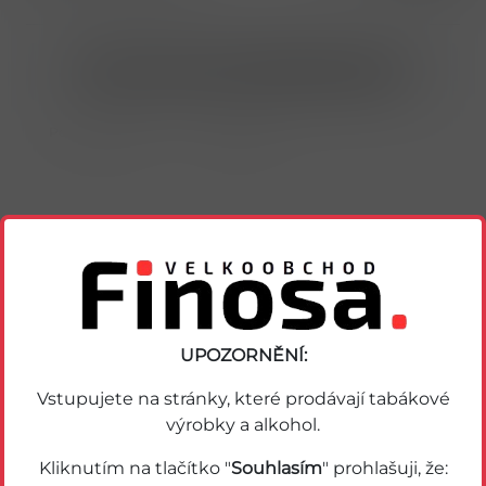
Nákup možný po přihlášení/registraci
Porovnat zboží
Soubor PDF
Podobné zboží
UPOZORNĚNÍ:
Vstupujete na stránky, které prodávají tabákové
výrobky a alkohol.
Kliknutím na tlačítko "
Souhlasím
" prohlašuji, že: