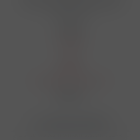
724 950 448, 602 156 455, 606 400 894
finosa@finosa.cz
O nákupu
Akční leták
O nás
Kontakt
Reklamace
Obchodní podmínky a GDPR
Sledujte nás
© 2026,
Velkoobchod FINOSA s.r.o
Upravit nastavení cookies
E-shop pro váš informační systém CÉZAR