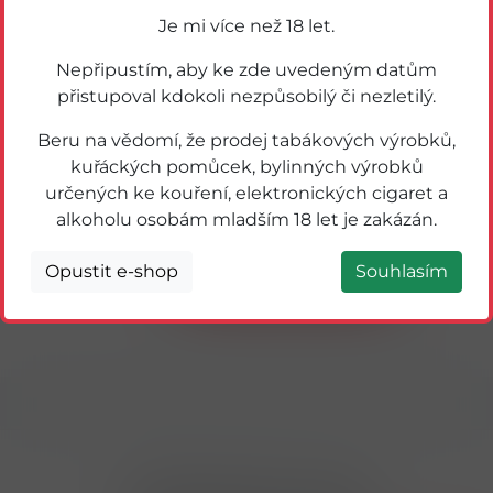
Je mi více než 18 let.
Nepřipustím, aby ke zde uvedeným datům
přistupoval kdokoli nezpůsobilý či nezletilý.
Beru na vědomí, že prodej tabákových výrobků,
kuřáckých pomůcek, bylinných výrobků
určených ke kouření, elektronických cigaret a
59263
ALEX OVOCNÁ ŽVÝKAČKA GIGANT 40g
alkoholu osobám mladším 18 let je zakázán.
Opustit e-shop
Souhlasím
Detail