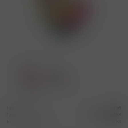
Kód produktu
36196
EAN
6931925806368
Kusů v balení (1 bal)
200 ks