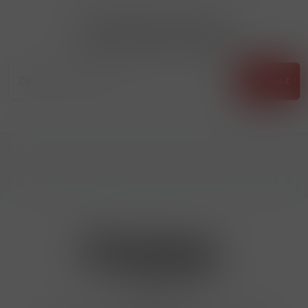
Přihlásit odběr novinek
...už vám nikdy nic neunikne!!!
Příhlásit
Kontakty