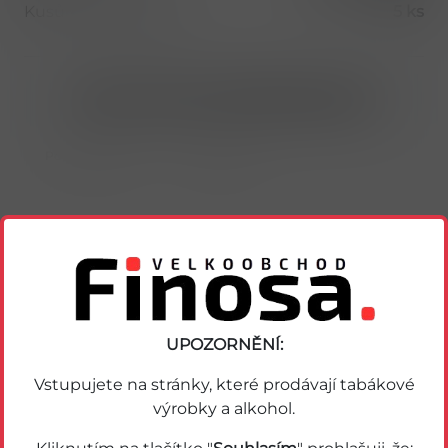
Kusů v balení (1 bal)
5 ks
Nákup možný po přihlášení/registraci
Porovnat zboží
Soubor PDF
Podobné zboží
UPOZORNĚNÍ:
Vstupujete na stránky, které prodávají tabákové
výrobky a alkohol.