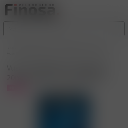
/
NIKOTINOVÉ PRODUKTY
/
ZAŘÍZENÍ A PODY
/
VUSE
/
Vuse Pod Blueberry Raspberry 20mg (náplň do VuseReload)
Vuse Pod Blueberry Raspberry
20mg (náplň do VuseReload)
Novinka