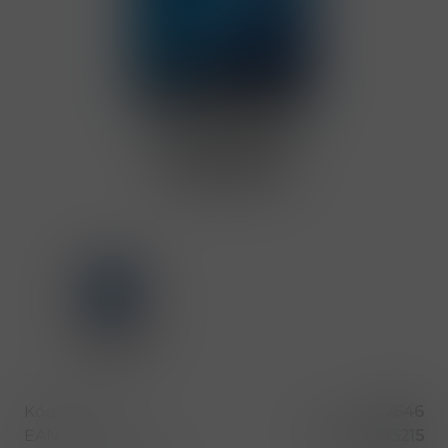
Kód produktu
22646
EAN
8595682193215