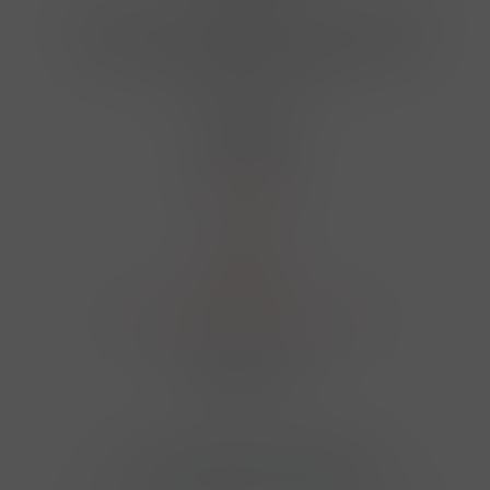
Hrbovická 445/54 , Ústí nad Labem 40001
724 950 448, 602 156 455, 606 400 894
finosa@finosa.cz
O nákupu
Akční leták
O nás
Kontakt
Reklamace
Obchodní podmínky a GDPR
Sledujte nás
© 2026,
Velkoobchod FINOSA s.r.o
Upravit nastavení cookies