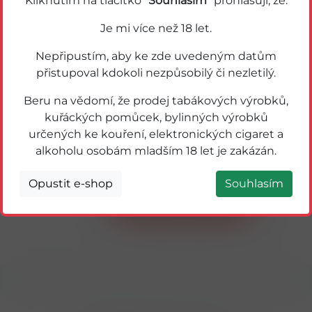
Kliknutím na tlačítko "
Souhlasím
" prohlašuji, že:
Novinka
Je mi více než 18 let.
Nepřipustím, aby ke zde uvedeným datům
přistupoval kdokoli nezpůsobilý či nezletilý.
Beru na vědomí, že prodej tabákových výrobků,
kuřáckých pomůcek, bylinných výrobků
určených ke kouření, elektronických cigaret a
22647
alkoholu osobám mladším 18 let je zakázán.
Vuse Pod Lemon&Lime 20mg (nápň do
Vuse Go Reload)
Opustit e-shop
Souhlasím
Detail