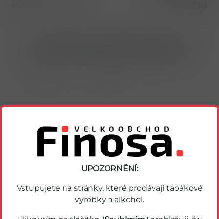
Kusů v balení (1 bal)
10 ks
Nákup možný po přihlášení/registraci
Porovnat zboží
Soubor PDF
Podobné zboží
UPOZORNĚNÍ:
Vstupujete na stránky, které prodávají tabákové
výrobky a alkohol.