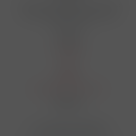
Hrbovická 445/54 , Ústí nad Labem 40001
724 950 448, 602 156 455, 606 400 894
finosa@finosa.cz
O nákupu
Akční leták
O nás
Kontakt
Reklamace
Obchodní podmínky a GDPR
Sledujte nás
© 2026,
Velkoobchod FINOSA s.r.o
Upravit nastavení cookies