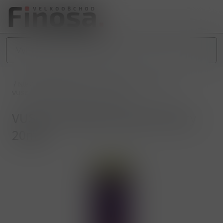
/
NIKOTINOVÉ PRODUKTY
/
E-CIGARETY
/
VUSE GO
/
VUSE GO 1000 PEN Dark Cherry 20mg
VUSE GO 1000 PEN Dark Cherry
20mg