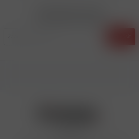
Přihlásit odběr novinek
...už vám nikdy nic neunikne!!!
Příhlásit
Kontakty