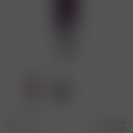
Kód produktu
22434
EAN
8595682183780