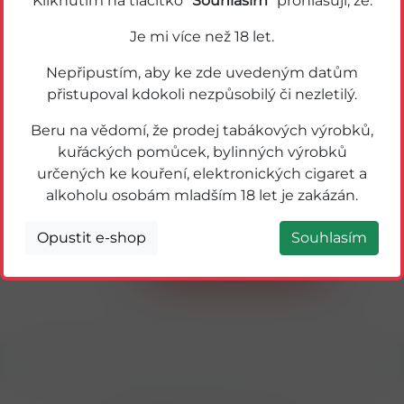
Kliknutím na tlačítko "
Souhlasím
" prohlašuji, že:
Je mi více než 18 let.
Nepřipustím, aby ke zde uvedeným datům
přistupoval kdokoli nezpůsobilý či nezletilý.
Beru na vědomí, že prodej tabákových výrobků,
kuřáckých pomůcek, bylinných výrobků
určených ke kouření, elektronických cigaret a
22423
alkoholu osobám mladším 18 let je zakázán.
VUSE GO 1000 PEN Green Apple 18mg
(dříve Apple Sour)
Opustit e-shop
Souhlasím
Detail