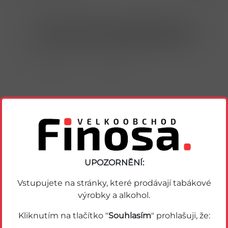
Nákup možný po přihlášení/registraci
Porovnat zboží
Soubor PDF
Podobné zboží
UPOZORNĚNÍ:
Vstupujete na stránky, které prodávají tabákové
výrobky a alkohol.
Kliknutím na tlačítko "
Souhlasím
" prohlašuji, že: