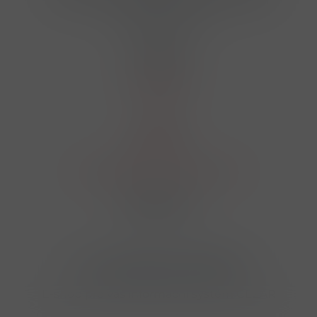
finosa@finosa.cz
O nákupu
Akční leták
O nás
Kontakt
Reklamace
Obchodní podmínky a GDPR
Sledujte nás
© 2026,
Velkoobchod FINOSA s.r.o
Upravit nastavení cookies
E-shop pro váš informační systém CÉZAR