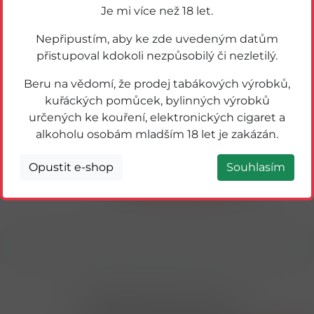
Je mi více než 18 let.
Nepřipustím, aby ke zde uvedeným datům
přistupoval kdokoli nezpůsobilý či nezletilý.
Beru na vědomí, že prodej tabákových výrobků,
kuřáckých pomůcek, bylinných výrobků
určených ke kouření, elektronických cigaret a
22096
alkoholu osobám mladším 18 let je zakázán.
VELO ORANGE SPARK 10.9mg U
Detail
Opustit e-shop
Souhlasím
Přihlásit odběr novinek