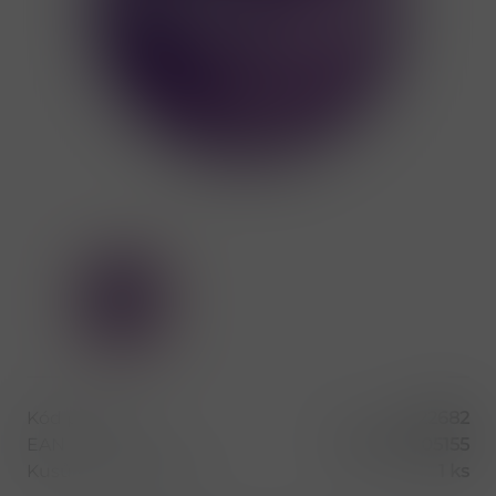
Kód produktu
22682
EAN
8596691005155
Kusů v balení (1 bal)
1 ks