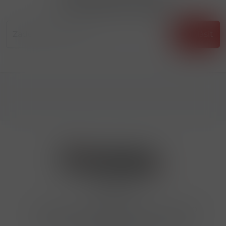
...už vám nikdy nic neunikne!!!
Příhlásit
Kontakty
Hrbovická 445/54 , Ústí nad Labem 40001
724 950 448, 602 156 455, 606 400 894