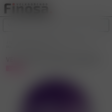
/
NIKOTINOVÉ PRODUKTY
/
NIKOTINOVÉ SÁČKY
/
VELO
/
VELO PURPLE GRAPE 6mg MINI
VELO PURPLE GRAPE 6mg MINI
Novinka