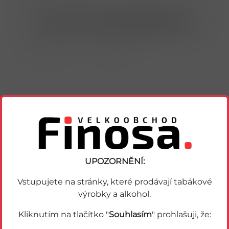
Nákup možný po přihlášení/registraci
Porovnat zboží
Soubor PDF
Podobné zboží
UPOZORNĚNÍ:
Vstupujete na stránky, které prodávají tabákové
výrobky a alkohol.
Kliknutím na tlačítko "
Souhlasím
" prohlašuji, že: