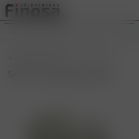
/
DOMÁCNOST
/
OBALOVÝ MATERIÁL
/
TAŠKY A SÁČKY
/
SÁČEK 25x40 (100ks) MIKRO
SÁČEK 25x40 (100ks) MIKRO