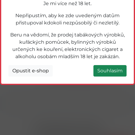
Je mi více než 18 let.
Nepřipustím, aby ke zde uvedeným datům
přistupoval kdokoli nezpůsobilý či nezletilý.
Beru na vědomí, že prodej tabákových výrobků,
kuřáckých pomůcek, bylinných výrobků
35031
určených ke kouření, elektronických cigaret a
NAKUP SÁČEK NA ROLI 700ks 6my
alkoholu osobám mladším 18 let je zakázán.
Detail
Opustit e-shop
Souhlasím
Přihlásit odběr novinek