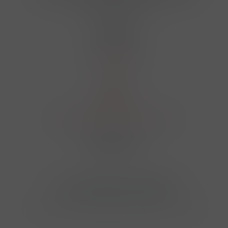
finosa@finosa.cz
O nákupu
Akční leták
O nás
Kontakt
Reklamace
Obchodní podmínky a GDPR
Sledujte nás
© 2026,
Velkoobchod FINOSA s.r.o
Upravit nastavení cookies
E-shop pro váš informační systém CÉZAR