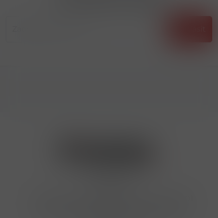
...už vám nikdy nic neunikne!!!
Příhlásit
Kontakty
Hrbovická 445/54 , Ústí nad Labem 40001
724 950 448, 602 156 455, 606 400 894