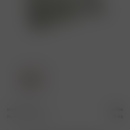
Kód produktu
35104
Kusů v balení (1 bal)
10 ks