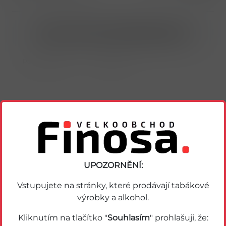
Nákup možný po přihlášení/registraci
Porovnat zboží
Soubor PDF
Podobné zboží
UPOZORNĚNÍ:
Vstupujete na stránky, které prodávají tabákové
výrobky a alkohol.
Kliknutím na tlačítko "
Souhlasím
" prohlašuji, že: