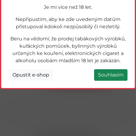
Je mi více než 18 let.
Nepřipustím, aby ke zde uvedeným datům
přistupoval kdokoli nezpůsobilý či nezletilý.
Beru na vědomí, že prodej tabákových výrobků,
kuřáckých pomůcek, bylinných výrobků
určených ke kouření, elektronických cigaret a
37068
PŘÁNÍ VELKÉ 70 LET ARIA
alkoholu osobám mladším 18 let je zakázán.
Opustit e-shop
Souhlasím
Detail