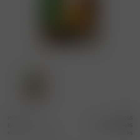
Kód produktu
37065
EAN
8590798000495
Kusů v balení (1 bal)
10 ks