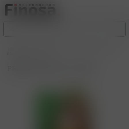
/
DOMÁCNOST
/
PAPÍRNICTVÍ
/
POHLEDY A PŘÁNÍ
/
PŘÁNÍ
/
PŘÁNÍ VELKÉ 55 LET ARIA
PŘÁNÍ VELKÉ 55 LET ARIA