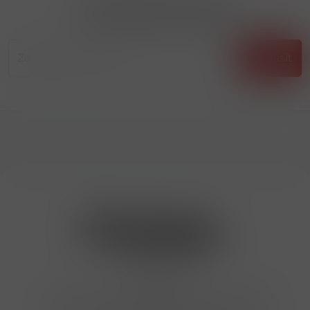
Přihlásit odběr novinek
...už vám nikdy nic neunikne!!!
Příhlásit
Kontakty
Hrbovická 445/54 , Ústí nad Labem 40001