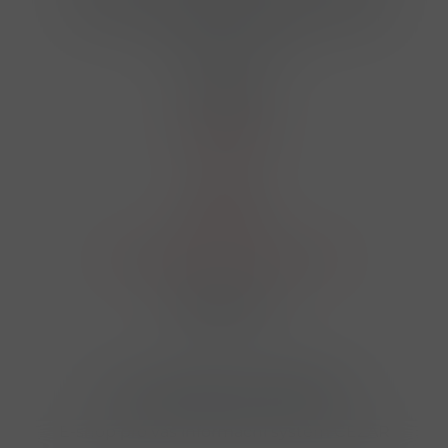
724 950 448, 602 156 455, 606 400 894
finosa@finosa.cz
O nákupu
Akční leták
O nás
Kontakt
Reklamace
Obchodní podmínky a GDPR
Sledujte nás
© 2026,
Velkoobchod FINOSA s.r.o
Upravit nastavení cookies
E-shop pro váš informační systém CÉZAR