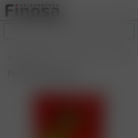
/
POTRAVINY
/
SLADKÉ POTRAVINY
/
BONBÓNY A PENDREKY
/
Pedro 80g Medvídci
Pedro 80g Medvídci