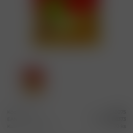
Kód produktu
36075
EAN
8592601118373
Kusů v balení (1 bal)
20 ks