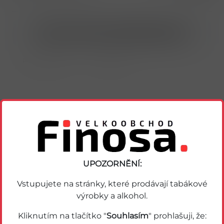
Nákup možný po přihlášení/registraci
Porovnat zboží
Soubor PDF
Podobné zboží
UPOZORNĚNÍ:
Vstupujete na stránky, které prodávají tabákové
výrobky a alkohol.
Kliknutím na tlačítko "
Souhlasím
" prohlašuji, že: