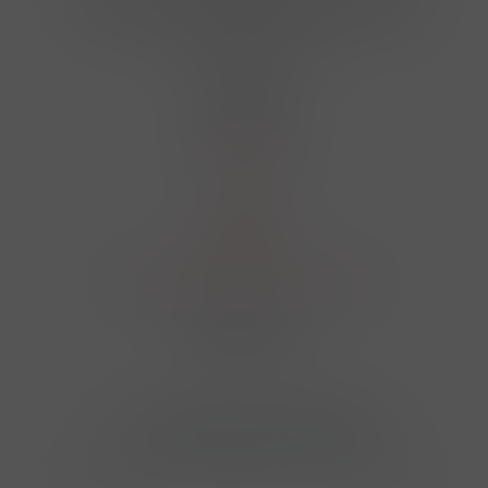
724 950 448, 602 156 455, 606 400 894
finosa@finosa.cz
O nákupu
Akční leták
O nás
Kontakt
Reklamace
Obchodní podmínky a GDPR
Sledujte nás
© 2026,
Velkoobchod FINOSA s.r.o
Upravit nastavení cookies
E-shop pro váš informační systém CÉZAR