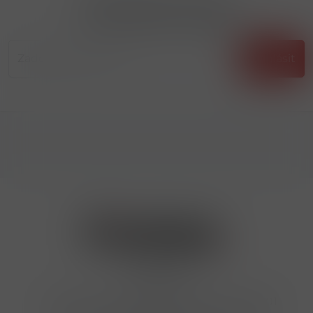
Přihlásit odběr novinek
...už vám nikdy nic neunikne!!!
Příhlásit
Kontakty
Hrbovická 445/54 , Ústí nad Labem 40001