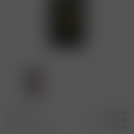
Kód produktu
56562
EAN
8050327350038
Kusů v balení (1 bal)
24 ks