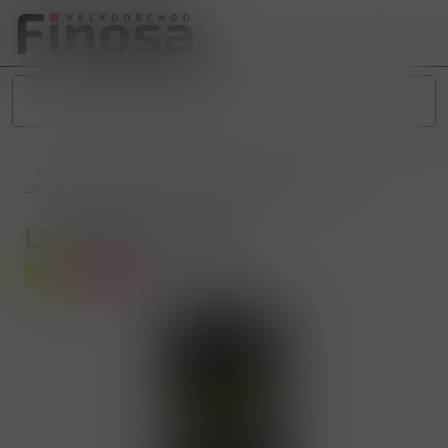
/
NÁPOJE
/
NEALKOHOLICKÉ NÁPOJE
/
LIMONÁDY
/
LIMONÁDY PLECHOVKY
/
LEMONSODA 330ml
LEMONSODA 330ml
Akce
Novinka