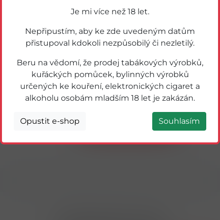
Je mi více než 18 let.
Nepřipustím, aby ke zde uvedeným datům
přistupoval kdokoli nezpůsobilý či nezletilý.
Beru na vědomí, že prodej tabákových výrobků,
kuřáckých pomůcek, bylinných výrobků
určených ke kouření, elektronických cigaret a
59277
RIVER COLA 0,33L PLECH
alkoholu osobám mladším 18 let je zakázán.
Opustit e-shop
Souhlasím
Detail