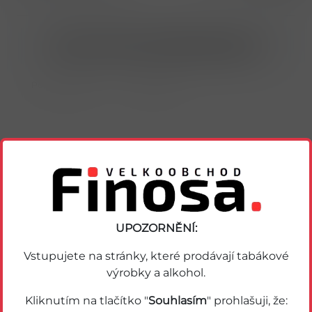
Nákup možný po přihlášení/registraci
Porovnat zboží
Soubor PDF
Podobné zboží
UPOZORNĚNÍ:
Vstupujete na stránky, které prodávají tabákové
výrobky a alkohol.
Kliknutím na tlačítko "
Souhlasím
" prohlašuji, že: