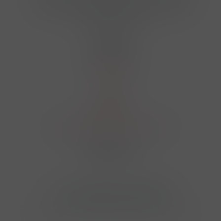
724 950 448, 602 156 455, 606 400 894
finosa@finosa.cz
O nákupu
Akční leták
O nás
Kontakt
Reklamace
Obchodní podmínky a GDPR
Sledujte nás
© 2026,
Velkoobchod FINOSA s.r.o
Upravit nastavení cookies
E-shop pro váš informační systém CÉZAR