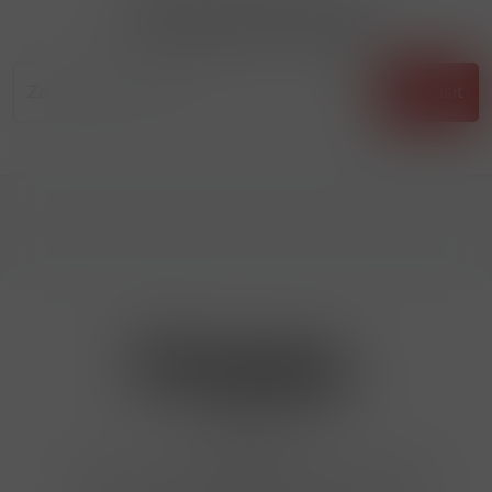
Přihlásit odběr novinek
...už vám nikdy nic neunikne!!!
Příhlásit
Kontakty
Hrbovická 445/54 , Ústí nad Labem 40001