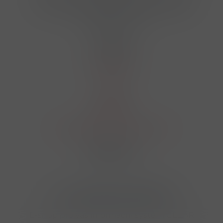
724 950 448, 602 156 455, 606 400 894
finosa@finosa.cz
O nákupu
Akční leták
O nás
Kontakt
Reklamace
Obchodní podmínky a GDPR
Sledujte nás
© 2026,
Velkoobchod FINOSA s.r.o
Upravit nastavení cookies
E-shop pro váš informační systém CÉZAR