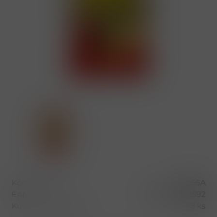
Kód produktu
52056A
EAN
8594042910592
Kusů v balení (1 bal)
18 ks