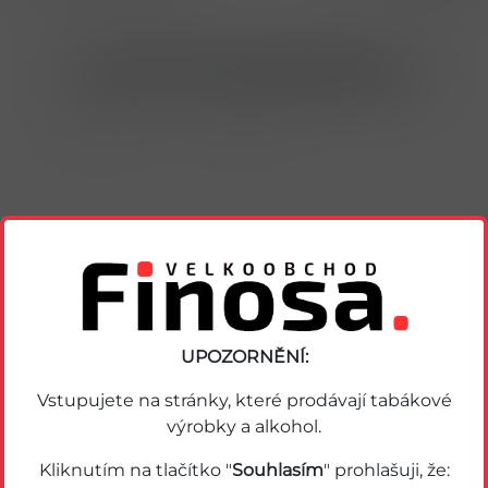
Nákup možný po přihlášení/registraci
Porovnat zboží
Soubor PDF
Podobné zboží
UPOZORNĚNÍ:
Vstupujete na stránky, které prodávají tabákové
výrobky a alkohol.
Kliknutím na tlačítko "
Souhlasím
" prohlašuji, že: