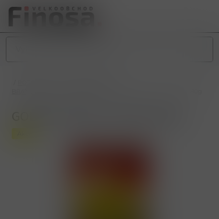
/
POTRAVINY
/
SLANÉ POTRAVINY
/
BRAMBŮRKY, CHIPSY, KŘUPKY
/
GOLDEN RINGS PAPRIKA 80g
GOLDEN RINGS PAPRIKA 80g
Akce