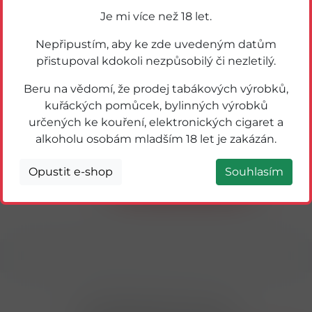
Je mi více než 18 let.
Nepřipustím, aby ke zde uvedeným datům
přistupoval kdokoli nezpůsobilý či nezletilý.
Beru na vědomí, že prodej tabákových výrobků,
kuřáckých pomůcek, bylinných výrobků
určených ke kouření, elektronických cigaret a
59630
BOHEMIA CHIPS Z PECE MOŘSKÁ SŮL
alkoholu osobám mladším 18 let je zakázán.
100g
Opustit e-shop
Souhlasím
Detail