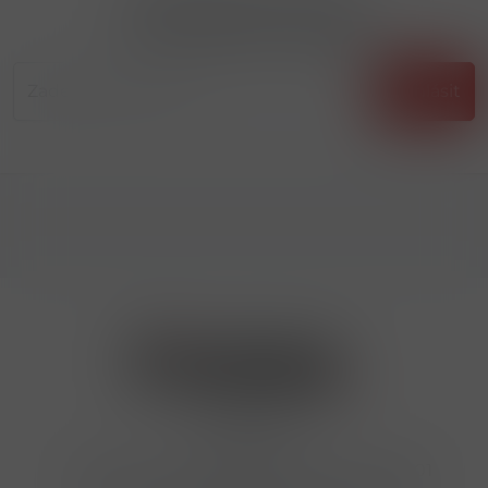
Přihlásit odběr novinek
...už vám nikdy nic neunikne!!!
Příhlásit
Kontakty
Hrbovická 445/54 , Ústí nad Labem 40001