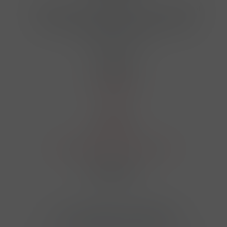
Hrbovická 445/54 , Ústí nad Labem 40001
724 950 448, 602 156 455, 606 400 894
finosa@finosa.cz
O nákupu
Akční leták
O nás
Kontakt
Reklamace
Obchodní podmínky a GDPR
Sledujte nás
© 2026,
Velkoobchod FINOSA s.r.o
Upravit nastavení cookies