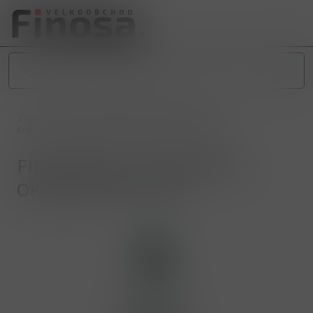
/
NÁPOJE
/
ALKOHOLICKÉ NÁPOJE
/
VODKA
/
FINLANDIA 0,7L BOTANICAL OKURKA+MÁTA 30%
FINLANDIA 0,7L BOTANICAL
OKURKA+MÁTA 30%