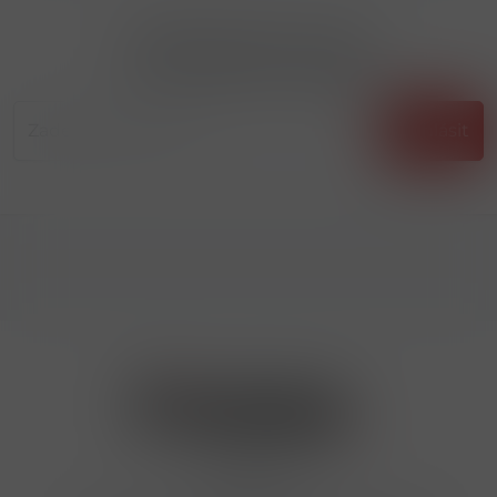
Přihlásit odběr novinek
...už vám nikdy nic neunikne!!!
Příhlásit
Kontakty