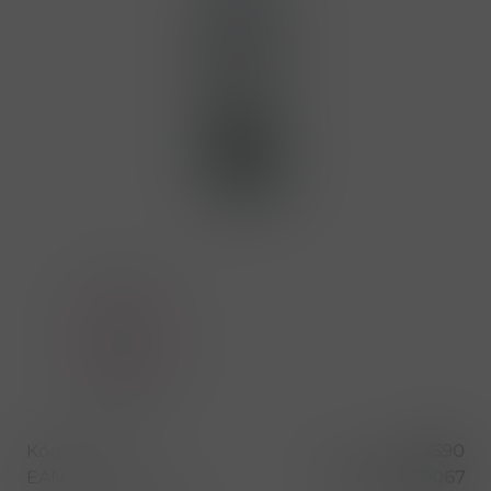
Kód produktu
53590
EAN
5099873020067