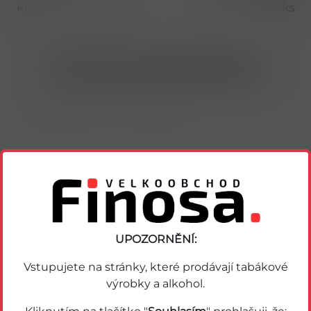
Kusů v balení (1 bal)
12 ks
Nákup možný po přihlášení/registraci
Porovnat zboží
Soubor PDF
Podobné zboží
UPOZORNĚNÍ:
Vstupujete na stránky, které prodávají tabákové
výrobky a alkohol.