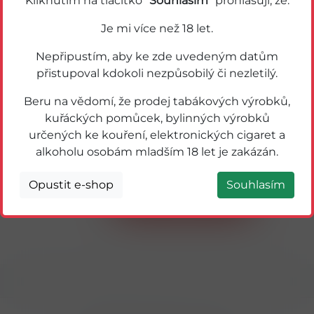
Kliknutím na tlačítko "
Souhlasím
" prohlašuji, že:
Je mi více než 18 let.
Nepřipustím, aby ke zde uvedeným datům
přistupoval kdokoli nezpůsobilý či nezletilý.
Beru na vědomí, že prodej tabákových výrobků,
kuřáckých pomůcek, bylinných výrobků
určených ke kouření, elektronických cigaret a
53545
alkoholu osobám mladším 18 let je zakázán.
FINLANDIA 1L CRANBERRY 37,5%
Opustit e-shop
Souhlasím
Detail