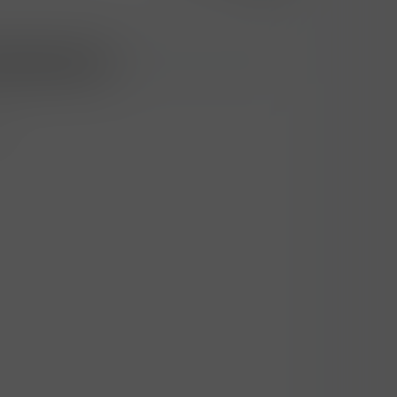
šení/registraci
r