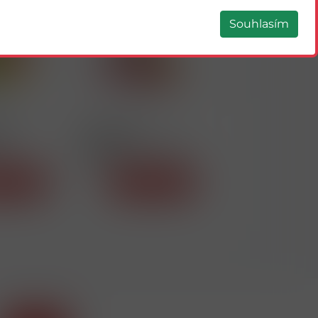
Souhlasím
22149
22138
pple
ELF BAR 600
ELF BAR 600 Grape
Strawberry Ice Cream
20mg R
20mg R
tail
Detail
Detail