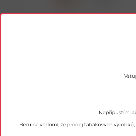
Vstu
Podobné zboží
Nepřipustím, a
Beru na vědomí, že prodej tabákových výrobků,