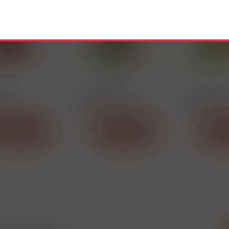
22151
22134
600
ELF BAR 600 Kiwi
ELF BAR 600 A
on 20mg Q
Passion Guava 20mg Q
Peach 20mg R
Detail
Detail
De