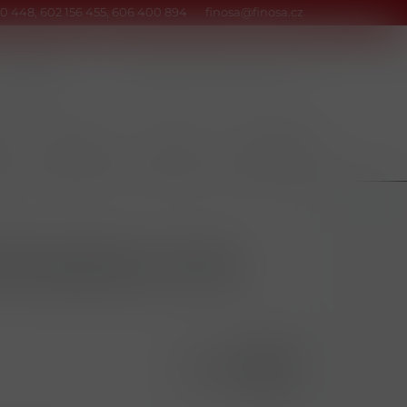
0 448, 602 156 455, 606 400 894
finosa@finosa.cz
Kontakty
Srovnání
Přihlásit
Y
POTRAVINY
NÁPOJE
DOMÁCNOST
 Strawberry Kiwi
22142
8592303002178
10 ks