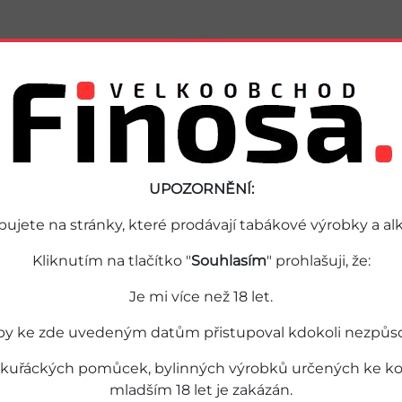
Podobné zboží
UPOZORNĚNÍ:
pujete na stránky, které prodávají tabákové výrobky a alk
Kliknutím na tlačítko "
Souhlasím
" prohlašuji, že:
Je mi více než 18 let.
by ke zde uvedeným datům přistupoval kdokoli nezpůsobil
 kuřáckých pomůcek, bylinných výrobků určených ke kou
mladším 18 let je zakázán.