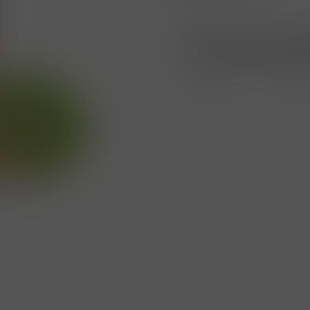
Nákup možný po přihlá
Porovnat
Soubo
zboží
PDF