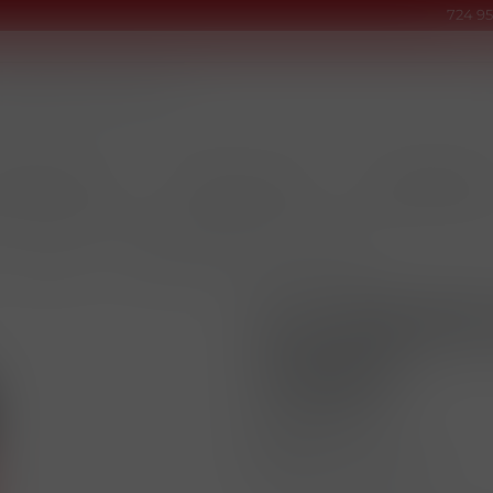
724 95
INOVÉ PRODUKTY
TABÁKY & DOUTNÍKY
KUŘÁCKÉ POTŘEB
/
ELF BAR
/
ELF BAR 600 Strawberry Kiwi 20mg R
ELF BAR 600
20mg R
Kód produktu
EAN
Kusů v balení (1 bal)