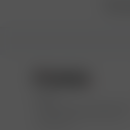
Přihlásit
...už vám n
Kontakty
Hrbovická 445/54 , Ústí nad Labem 400
724 950 448, 602 156 455, 606 400 894
finosa@finosa.cz