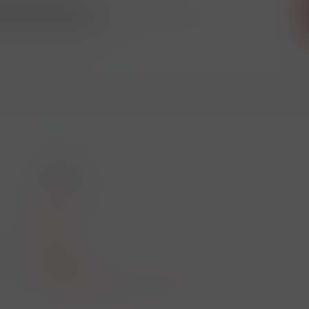
 odběr novinek
ikdy nic neunikne!!!
O nákupu
Akční leták
O nás
Kontakt
01
Reklamace
Obchodní podmínky a GDPR