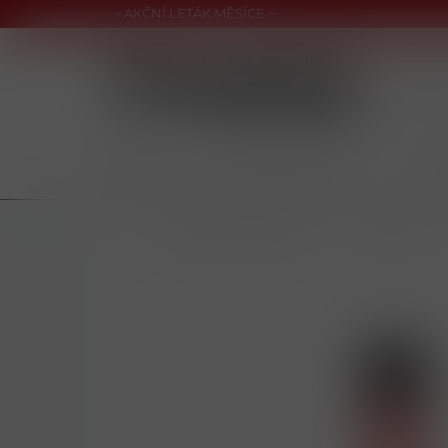
~ AKČNÍ LETÁK MĚSÍCE ~
CIGARETY
NAHŘÍVANÉ PRODUKTY
NIKOT
/
NIKOTINOVÉ PRODUKTY
/
E-CIGARETY