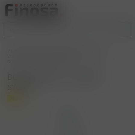
/
NÁPOJE
/
NEALKOHOLICKÉ NÁPOJE
/
VODY
/
VODY VELKÉ (2L a 1,5L)
/
VODY VELKÉ NEOCHUCENÉ
/
DOBRÁ VODA 1,5L JEMNĚ SYCENÁ
DOBRÁ VODA 1,5L JEMNĚ
SYCENÁ
Akce