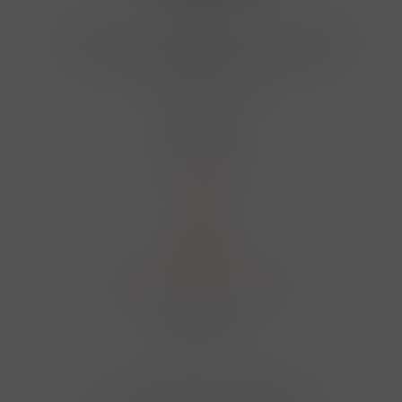
Kontakty
Hrbovická 445/54 , Ústí nad Labem 40001
724 950 448, 602 156 455, 606 400 894
finosa@finosa.cz
O nákupu
Akční leták
O nás
Kontakt
Reklamace
Obchodní podmínky a GDPR
Sledujte nás
© 2026,
Velkoobchod FINOSA s.r.o