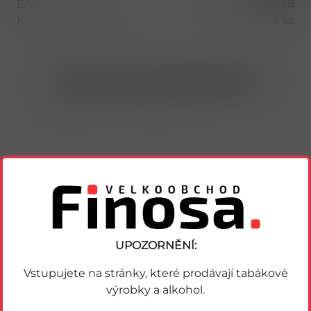
EAN
8594001400768
Kusů v balení (1 bal)
6 ks
Nákup možný po přihlášení/registraci
Porovnat zboží
Soubor PDF
UPOZORNĚNÍ:
Podobné zboží
Vstupujete na stránky, které prodávají tabákové
výrobky a alkohol.