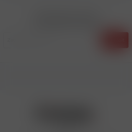
Přihlásit odběr novinek
...už vám nikdy nic neunikne!!!
Příhlásit