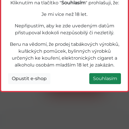
Kliknutím na tlačítko "
Souhlasím
" prohlašuji, že:
Je mi více než 18 let.
Nepřipustím, aby ke zde uvedeným datům
přistupoval kdokoli nezpůsobilý či nezletilý.
Beru na vědomí, že prodej tabákových výrobků,
kuřáckých pomůcek, bylinných výrobků
určených ke kouření, elektronických cigaret a
alkoholu osobám mladším 18 let je zakázán.
36005
Bílinská žaludeční 1L (zelená)
Opustit e-shop
Souhlasím
Detail