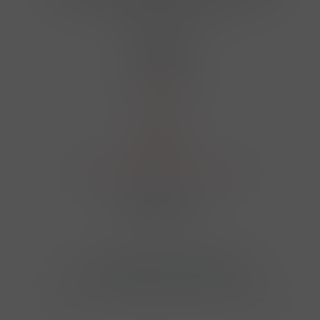
finosa@finosa.cz
O nákupu
Akční leták
O nás
Kontakt
Reklamace
Obchodní podmínky a GDPR
Sledujte nás
© 2026,
Velkoobchod FINOSA s.r.o
Upravit nastavení cookies
E-shop pro váš informační systém CÉZAR