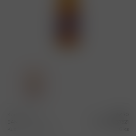
Kód produktu
55470
EAN
8594057637521
Kusů v balení (1 bal)
6 ks