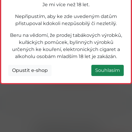
Je mi více než 18 let.
Nepřipustím, aby ke zde uvedeným datům
přistupoval kdokoli nezpůsobilý či nezletilý.
Beru na vědomí, že prodej tabákových výrobků,
kuřáckých pomůcek, bylinných výrobků
určených ke kouření, elektronických cigaret a
57104
alkoholu osobám mladším 18 let je zakázán.
HELLO DRINK ČERV.POMERANČ 1L PET
Detail
Opustit e-shop
Souhlasím
Přihlásit odběr novinek