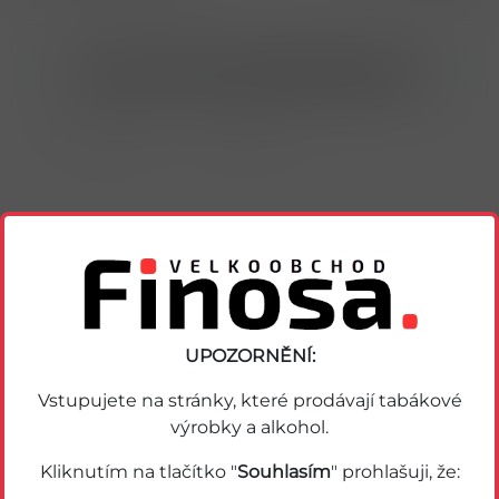
Nákup možný po přihlášení/registraci
Porovnat zboží
Soubor PDF
Podobné zboží
UPOZORNĚNÍ:
Vstupujete na stránky, které prodávají tabákové
výrobky a alkohol.
Kliknutím na tlačítko "
Souhlasím
" prohlašuji, že: