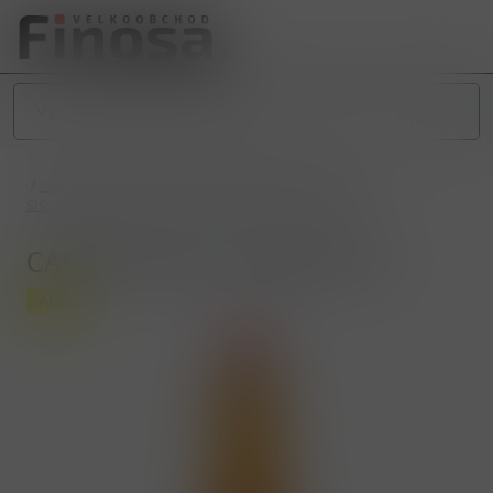
/
NÁPOJE
/
NEALKOHOLICKÉ NÁPOJE
/
SIRUPY
/
SIRUPY PET (0,7L a 1L)
/
CAPRIO HUSTÝ JABLKO 0,7L
CAPRIO HUSTÝ JABLKO 0,7L
Akce