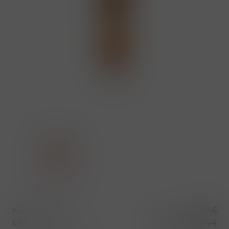
Kód produktu
53146
EAN
8594005018044