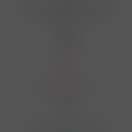
Hrbovická 445/54 , Ústí nad Labem 40001
724 950 448, 602 156 455, 606 400 894
finosa@finosa.cz
O nákupu
Akční leták
O nás
Kontakt
Reklamace
Obchodní podmínky a GDPR
Sledujte nás
© 2026,
Velkoobchod FINOSA s.r.o
Upravit nastavení cookies