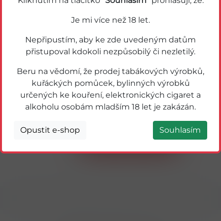
Kliknutím na tlačítko "
Souhlasím
" prohlašuji, že:
Je mi více než 18 let.
Nepřipustím, aby ke zde uvedeným datům
přistupoval kdokoli nezpůsobilý či nezletilý.
Beru na vědomí, že prodej tabákových výrobků,
kuřáckých pomůcek, bylinných výrobků
určených ke kouření, elektronických cigaret a
53211B
alkoholu osobám mladším 18 let je zakázán.
FERNET CITRUS 0,2L BOŽKOV 27%
Opustit e-shop
Souhlasím
Detail