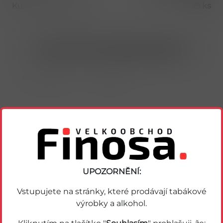
Kusů v balení (1 bal)
15 ks
Nákup možný po přihlášení/registraci
Porovnat zboží
Soubor PDF
Podobné zboží
UPOZORNĚNÍ:
Vstupujete na stránky, které prodávají tabákové
výrobky a alkohol.