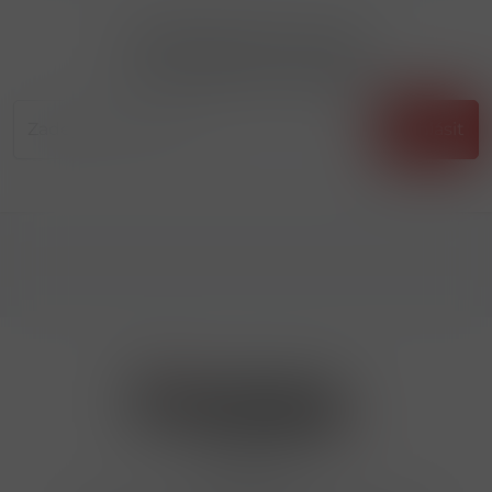
Přihlásit odběr novinek
...už vám nikdy nic neunikne!!!
Příhlásit
Kontakty