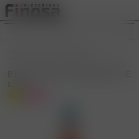
/
NÁPOJE
/
DEALKOHOLIZOVANÉ NÁPOJE
/
PROSECCO A SEKTY
/
BELLINI PEACH NEALKOHOLICKÉ 0,75L
BELLINI PEACH NEALKOHOLICKÉ
0,75L
Akce
Novinka