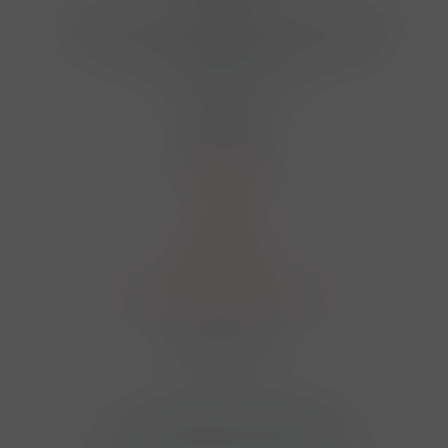
Hrbovická 445/54 , Ústí nad Labem 40001
724 950 448, 602 156 455, 606 400 894
finosa@finosa.cz
O nákupu
Akční leták
O nás
Kontakt
Reklamace
Obchodní podmínky a GDPR
Sledujte nás
© 2026,
Velkoobchod FINOSA s.r.o
Upravit nastavení cookies