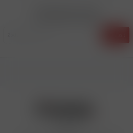
Přihlásit odběr novinek
...už vám nikdy nic neunikne!!!
Příhlásit
Kontakty