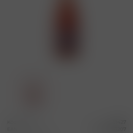
Kód produktu
51427
EAN
8410261371207