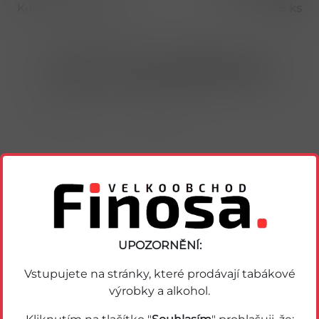
Kusů v balení (1 bal)
6 ks
Nákup možný po přihlášení/registraci
Porovnat zboží
Soubor PDF
Podobné zboží
UPOZORNĚNÍ:
Vstupujete na stránky, které prodávají tabákové
výrobky a alkohol.