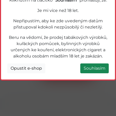
Kliknutím na tlačítko "
Souhlasím
" prohlašuji, že:
Je mi více než 18 let.
Nepřipustím, aby ke zde uvedeným datům
přistupoval kdokoli nezpůsobilý či nezletilý.
Beru na vědomí, že prodej tabákových výrobků,
kuřáckých pomůcek, bylinných výrobků
určených ke kouření, elektronických cigaret a
59667
alkoholu osobám mladším 18 let je zakázán.
BOHEMIA SEKT 0,2L ICE ALKO FREE
Opustit e-shop
Souhlasím
Detail