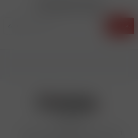
Přihlásit odběr novinek
...už vám nikdy nic neunikne!!!
Příhlásit
Kontakty
Hrbovická 445/54 , Ústí nad Labem 40001