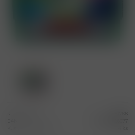
Kód produktu
51288
EAN
800109726377
Kusů v balení (1 bal)
4 ks