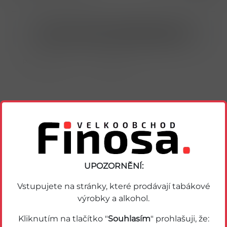
Nákup možný po přihlášení/registraci
Porovnat zboží
Soubor PDF
Podobné zboží
UPOZORNĚNÍ:
Vstupujete na stránky, které prodávají tabákové
výrobky a alkohol.
Akce
Kliknutím na tlačítko "
Souhlasím
" prohlašuji, že: