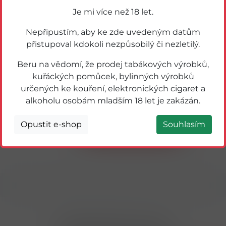
Je mi více než 18 let.
Nepřipustím, aby ke zde uvedeným datům
přistupoval kdokoli nezpůsobilý či nezletilý.
Beru na vědomí, že prodej tabákových výrobků,
kuřáckých pomůcek, bylinných výrobků
určených ke kouření, elektronických cigaret a
61163
í
Püxin Kapsle na praní 48ks
alkoholu osobám mladším 18 let je zakázán.
Opustit e-shop
Souhlasím
Detail