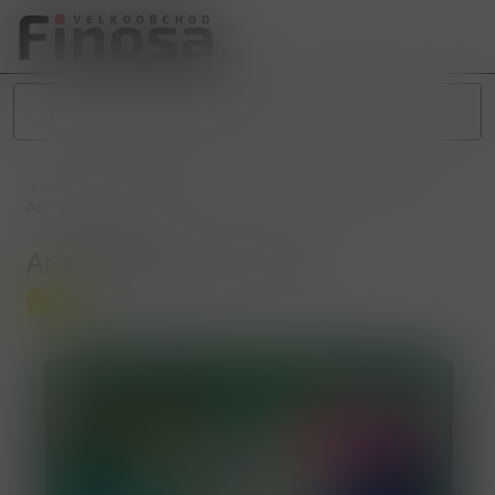
/
DOMÁCNOST
/
DROGERIE
/
PRANÍ
/
KAPSLE NA PRANÍ
/
Ariel kapsle 13ks Color
Ariel kapsle 13ks Color
Akce