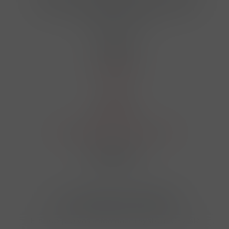
724 950 448, 602 156 455, 606 400 894
finosa@finosa.cz
O nákupu
Akční leták
O nás
Kontakt
Reklamace
Obchodní podmínky a GDPR
Sledujte nás
© 2026,
Velkoobchod FINOSA s.r.o
Upravit nastavení cookies
E-shop pro váš informační systém CÉZAR